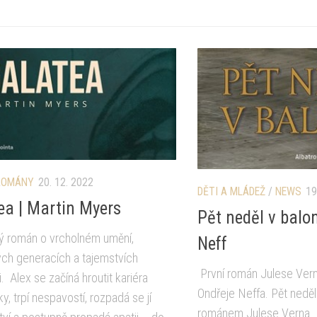
ROMÁNY
20. 12. 2022
DĚTI A MLÁDEŽ
/
NEWS
19
ea | Martin Myers
Pět neděl v balo
ý román o vrcholném umění,
Neff
ch generacích a tajemstvích
První román Julese Vern
i. Alex se začíná hroutit kariéra
Ondřeje Neffa. Pět neděl
ky, trpí nespavostí, rozpadá se jí
románem Julese Verna. L