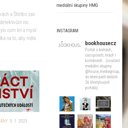
mediální skupiny HMG
kách a Štístko zas
detektivům nic
ylo osm let a myslí
INSTAGRAM
lká na to, aby měla
bookhousecz
Portál o knihách,
časopisech, hrách i
komiksech... (součást
mediální skupiny
@house_mediagroup,
do které patří dalších
26 lifestylových
portálů)
MÁNY
5. 1. 2023