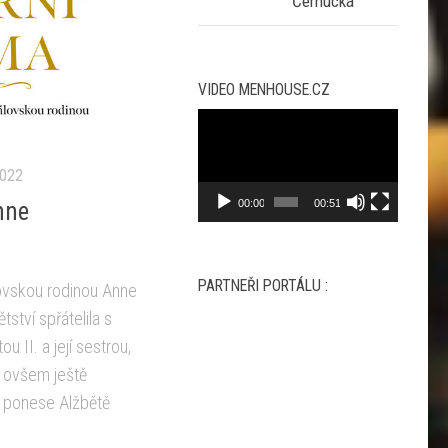
Černucká
VIDEO MENHOUSE.CZ
Video
přehrávač
2022
00:00
00:51
nne
PARTNEŘI PORTÁLU :
lovskou rodinou Anne
ství spřá­telila s
u II. a její sestrou,
 ovšem ještě
u ponese Alžbětě