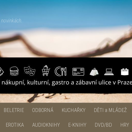
h novinkách.
BELETRIE
ODBORNÁ
KUCHAŘKY
DĚTI a MLÁDEŽ
EROTIKA
AUDIOKNIHY
E-KNIHY
DVD/BD
HRY