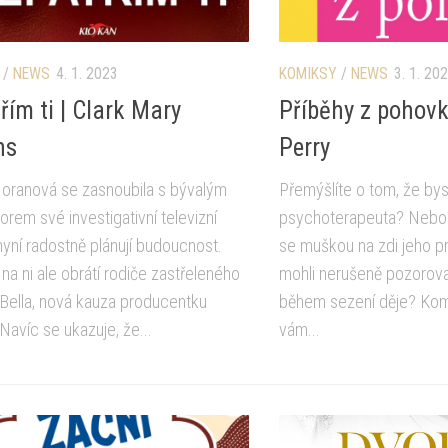
/
NEWS
4. 1. 2023
KOMIKSY
/
NEWS
3. 1. 20
řím ti | Clark Mary
Příběhy z pohovk
ns
Perry
Moranová se zasnoubila s bývalým
Přemýšlíte o tom, že byst
rem své investigativní televizní
psychoterapeuta? Nebo b
yní radostně plánují budoucnost.
se muškou na zdi jeho p
na ni ale obrátí rodiče zastřeleného
mohli nerušeně pozorova
Bella, nová kauza producentku
během sezení děje? Komi
Navíc se ukazuje, že...
vám...