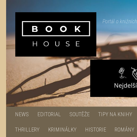
Skip to content
Portál o knižníc
NEWS
EDITORIAL
SOUTĚŽE
TIPY NA KNIHY
THRILLERY
KRIMINÁLKY
HISTORIE
ROMÁNY