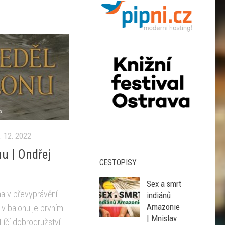
. 12. 2022
nu | Ondřej
CESTOPISY
Sex a smrt
a v převyprávění
indiánů
Amazonie
 v balonu je prvním
| Mnislav
íčí dobrodružství