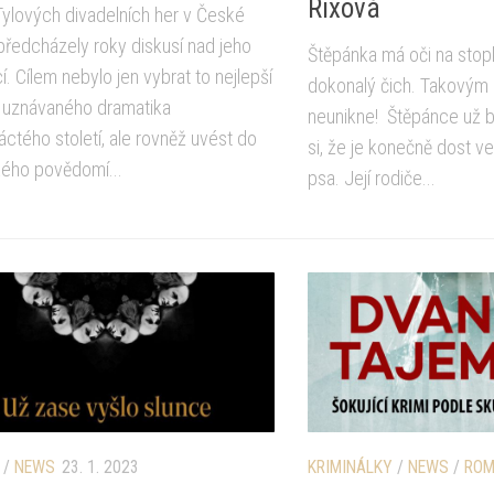
Rixová
ylových divadelních her v České
 předcházely roky diskusí nad jeho
Štěpánka má oči na stop
. Cílem nebylo jen vybrat to nejlepší
dokonalý čich. Takovým 
y uznávaného dramatika
neunikne! Štěpánce už b
ctého století, ale rovněž uvést do
si, že je konečně dost ve
kého povědomí...
psa. Její rodiče...
/
NEWS
23. 1. 2023
KRIMINÁLKY
/
NEWS
/
RO