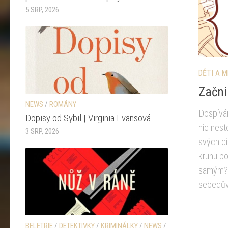
5 SRP, 2026
DĚTI A 
Začni 
NEWS
/
ROMÁNY
Dospívá
Dopisy od Sybil | Virginia Evansová
nic nes
3 SRP, 2026
svých cí
kruhu p
samým? 
sebedůvě
BELETRIE
/
DETEKTIVKY
/
KRIMINÁLKY
/
NEWS
/