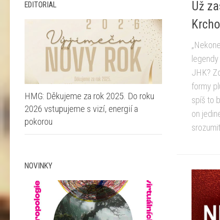
Už zas
EDITORIAL
Krcho
„Nekone
legendy 
JHK? Zdá
formy pl
HMG: Děkujeme za rok 2025. Do roku
spíš to 
2026 vstupujeme s vizí, energií a
on jedin
pokorou
srozumit
NOVINKY