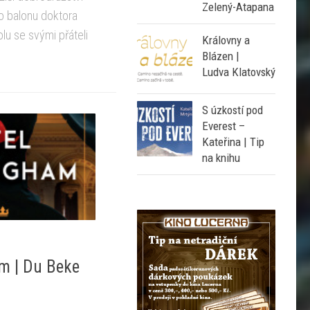
Zelený-Atapana
o balonu doktora
lu se svými přáteli
Královny a
Blázen |
Ludva Klatovský
S úzkostí pod
Everest –
Kateřina | Tip
na knihu
m | Du Beke