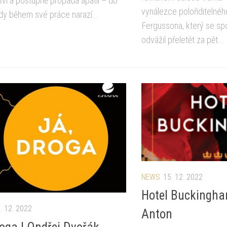
ví a postupně propadá apatii – do
vynálezce polořiditelnéh
kdy během své práce narazí...
Fergussona, který se spo
odvážil přeletět za pět...
NEWS
15. 12. 2022
Hotel Buckingha
. 12. 2022
Anton