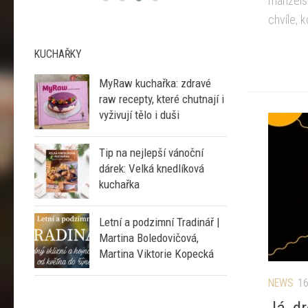
manželst
chvíle, 
KUCHAŘKY
MyRaw kuchařka: zdravé
raw recepty, které chutnají i
vyživují tělo i duši
Tip na nejlepší vánoční
dárek: Velká knedlíková
kuchařka
Letní a podzimní Tradinář |
Martina Boledovičová,
Martina Viktorie Kopecká
NEWS
16