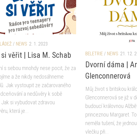
MLÁDEŽ
/
NEWS
2. 1. 2023
si věřit | Lisa M. Schab
BELETRIE
/
NEWS
21. 12. 
Dvorní dáma | A
ní s sebou mnohdy nese pocit, že za
Glenconnerová
tojíme a že nikdy nedosáhneme
lů. Jak vystoupit ze začarovaného
Můj život s britskou krá
odceňování a nedůvěry k sobě
Glenconnerová se již v dět
Jak si vybudovat zdravou
budoucí královnou Alžběto
ru, která je...
princeznou Margaret. To
neměla tušení, že jedno
vlečku při...