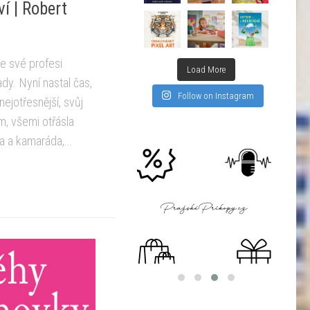
í | Robert
e své profesi
Load More
ady. Nyní nastal čas,
Follow on Instagram
nejotřesnější, svůj
m, všemi otřásla
ra a kamaráda,...