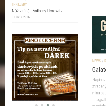
THRILLERY
Nůž v ráně | Anthony Horowitz
31 ČVC, 2026
NEWS
/
Galat
Napínav
ztracený
minulost
fotograf