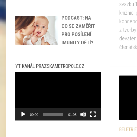
svazku T
knižnici
PODCAST: NA
koncepcí
CO SE ZAMĚŘIT
z tvorb
PRO POSÍLENÍ
devatená
IMUNITY DĚTÍ?
čtenářs
YT KANÁL PRAZSKAMETROPOLE.CZ
Video
přehrávač
00:00
01:05
BELETRIE