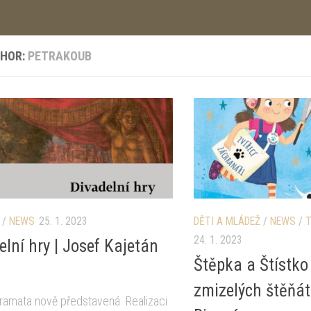
HOR:
PETRAKOUB
/
NEWS
25. 1. 2023
DĚTI A MLÁDEŽ
/
NEWS
/
T
24. 1. 2023
elní hry | Josef Kajetán
Štěpka a Štístk
zmizelých štěňá
dramata nově představená Realizaci