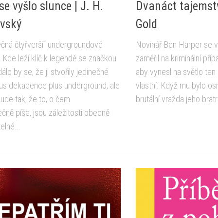
e vyšlo slunce | J. H.
Dvanáct tajemstv
vský
Gold
čná čtyřverší“ undergroundové
Novinář Ben Harper se v
Kde leží klíč k legendě se značkou
zaměřil na kriminální příp
lo by se, že ji stvořily jedinečné
aby vynesl na světlo ten 
us dekadence plus underground, ale
vlastní. Když mu bylo os
bude tak, že to, o čem
brutální vražda jeho brat
ečně píše, jsou záležitosti obecně
elné...