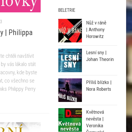
BELETRIE
23
Nůž v ráně
| Anthony
y | Philippa
Horowitz
Lesní sny |
e chtěli navštívit
Johan Theorin
y vás lákalo stát
racovny, kde byste
t, co všechno se
Příliš blízko |
ks Philippy Perry
Nora Roberts
Květnová
nevěsta |
Veronika