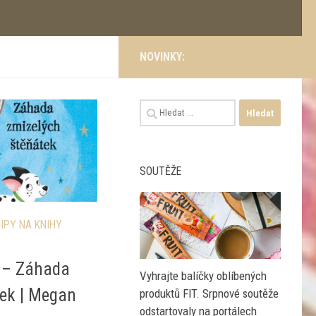
NOVINKY:
Vyhledávání
SOUTĚŽE
IPY NA KNIHY
o – Záhada
Vyhrajte balíčky oblíbených
tek | Megan
produktů FIT. Srpnové soutěže
odstartovaly na portálech