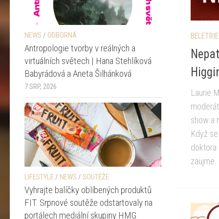
NEWS
/
ODBORNÁ
BELETRIE
Antropologie tvorby v reálných a
Nepat
virtuálních světech | Hana Stehlíková
Higgi
Babyrádová a Aneta Šilhánková
7 SRP, 2026
Laurie 
moderáto
show a n
Když se 
doktora 
zaujme. 
LIFESTYLE
/
NEWS
/
SOUTĚŽE
Vyhrajte balíčky oblíbených produktů
FIT. Srpnové soutěže odstartovaly na
portálech mediální skupiny HMG