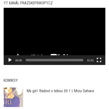
přehrávač
00:00
01:01
KOMIKSY
My girl: Radost s tebou žít 1 | Mizu Sahara
Batman: Úplněk | Rodney Barnes