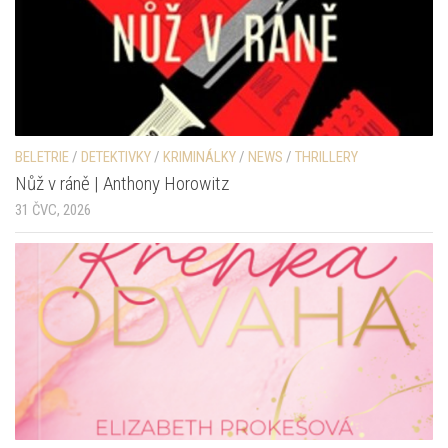
BELETRIE
/
DETEKTIVKY
/
KRIMINÁLKY
/
NEWS
/
THRILLERY
Nůž v ráně | Anthony Horowitz
31 ČVC, 2026