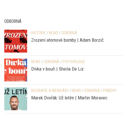
ODBORNÁ
HISTORIE
/
NEWS
/
ODBORNÁ
Zrození atomové bomby | Adam Borzič
NEWS
/
ODBORNÁ
/
PSYCHOLOGIE
Dívka v bouři | Sheila De Liz
BIOGRAFIE A MEMOÁRY
/
NEWS
/
ODBORNÁ
/
PŘÍBĚHY
Marek Dvořák: Už letím | Martin Moravec
YT KANÁL PRAZSKEPRIKOPY.CZ
Video