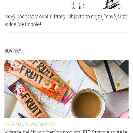
Nový podcast V centru Prahy: Objevte to nejzajímavější ze
srdce Metropole!
NOVINKY
LIFESTYLE
/
NEWS
/
SOUTĚŽE
Vyhrajte balíčky oblíbených produktů FIT. Srpnové soutěže