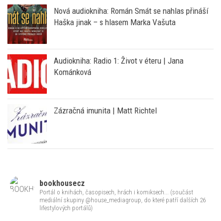
Audiokniha: Radio 1: Život v éteru | Jana
Kománková
Zázračná imunita | Matt Richtel
bookhousecz
Portál o knihách, časopisech, hrách i komiksech... (součást
mediální skupiny @house_mediagroup, do které patří dalších 26
lifestylových portálů)