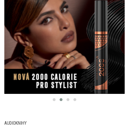
AUDIOKNIHY
Nová audiokniha: Román Smát se nahlas přináší
Haška jinak – s hlasem Marka Vašuta