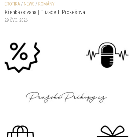
EROTIKA
/
NEWS
/
ROMÁNY
Křehká odvaha | Elizabeth Prokešová
29 ČVC, 2026