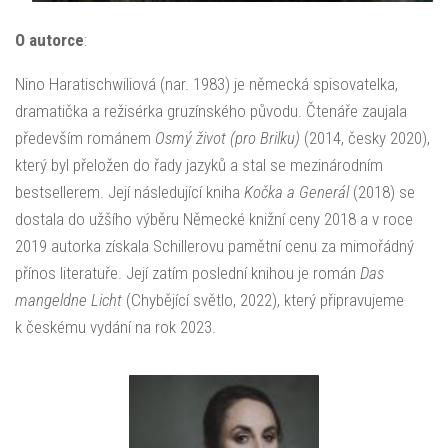
O autorce
:
Nino Haratischwiliová (nar. 1983) je německá spisovatelka,
dramatička a režisérka gruzínského původu. Čtenáře zaujala
především románem
Osmý život (pro Brilku)
(2014, česky 2020),
který byl přeložen do řady jazyků a stal se mezinárodním
bestsellerem. Její následující kniha
Kočka a Generál
(2018) se
dostala do užšího výběru Německé knižní ceny 2018 a v roce
2019 autorka získala Schillerovu pamětní cenu za mimořádný
přínos literatuře. Její zatím poslední knihou je román
Das
mangeldne Licht
(Chybějící světlo, 2022), který připravujeme
k českému vydání na rok 2023.