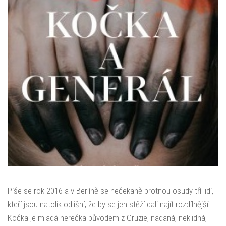
Píše se rok 2016 a v Berlíně se nečekaně protnou osudy tří lidí,
kteří jsou natolik odlišní, že by se jen stěží dali najít rozdílnější.
Kočka je mladá herečka původem z Gruzie, nadaná, neklidná,