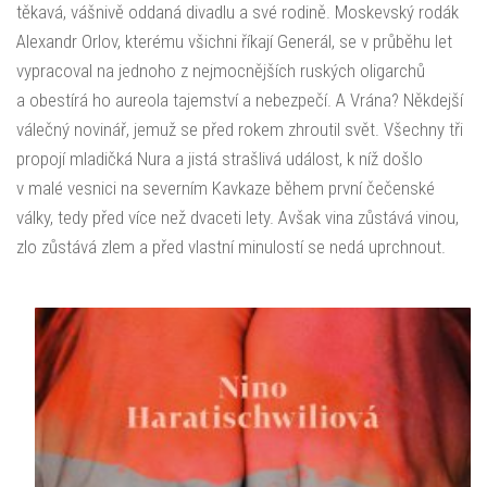
těkavá, vášnivě oddaná divadlu a své rodině. Moskevský rodák
Alexandr Orlov, kterému všichni říkají Generál, se v průběhu let
vypracoval na jednoho z nejmocnějších ruských oligarchů
a obestírá ho aureola tajemství a nebezpečí. A Vrána? Někdejší
válečný novinář, jemuž se před rokem zhroutil svět. Všechny tři
propojí mladičká Nura a jistá strašlivá událost, k níž došlo
v malé vesnici na severním Kavkaze během první čečenské
války, tedy před více než dvaceti lety. Avšak vina zůstává vinou,
zlo zůstává zlem a před vlastní minulostí se nedá uprchnout.