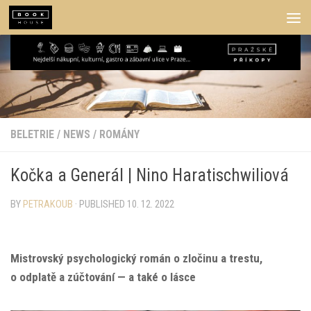
Skip to content
BELETRIE
/
NEWS
/
ROMÁNY
Kočka a Generál | Nino Haratischwiliová
BY
PETRAKOUB
· PUBLISHED
10. 12. 2022
Mistrovský psychologický román o zločinu a trestu,
o odplatě a zúčtování — a také o lásce