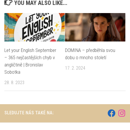
YOU MAY ALSO LIKE...
Let your English September
DOMINA – předběhla svou
– 365 nejčastějších chyb v
dobu o mnoho století
angličtině | Bronislav
17. 2. 2024
Sobotka
28. 8. 2023
SLEDUJTE NÁS TAKÉ NA: