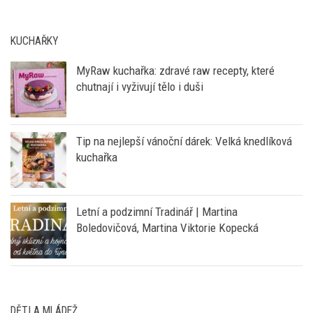
KUCHAŘKY
MyRaw kuchařka: zdravé raw recepty, které
chutnají i vyživují tělo i duši
Tip na nejlepší vánoční dárek: Velká knedlíková
kuchařka
Letní a podzimní Tradinář | Martina
Boledovičová, Martina Viktorie Kopecká
DĚTI A MLÁDEŽ