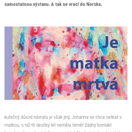
samostatnou výstavu. A tak se vrací do Norska.
kutečný důvod návratu je však jiný, Johanna se chce setkat s
matkou, s níž tři desítky let neměla téměř žádný kontakt.