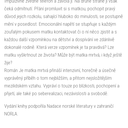
Impulzivně zvedne telefon a zavolá jí. Na druhé straně ji však
čeká odmítnutí. Přání promluvit si s matkou, pochopit pravý
důvod jejich rozkolu, sahající hluboko do minulosti, se postupně
mění v posedlost. Emocionální napětí se stupňuje s každým
zoufalým pokusem matku kontaktovat či o ní něco zjistit a s
každou další vzpomínkou na dětství a dospívání ve zdánlivě
dokonalé rodině. Která verze vzpomínek je ta pravdivá? Lze
matku vyškrtnout ze života? Může být matka mrtvá, i když ještě
žije?
Román Je matka mrtvá přináší intenzivní, horečně a úsečně
vyprávěný příběh o tom nejbližším, a přitom nejsložitějším
mezilidském vztahu. Vypráví o touze po blízkosti, pochopení a
přijetí, ale také po seberealizaci, nezávislosti a svobodě.
Vydání knihy podpořila Nadace norské literatury v zahraničí
NORLA.