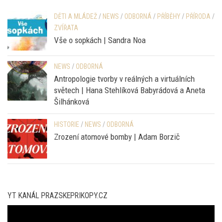
DĚTI A MLÁDEŽ
/
NEWS
/
ODBORNÁ
/
PŘÍBĚHY
/
PŘÍRODA
/
ZVÍŘATA
Vše o sopkách | Sandra Noa
NEWS
/
ODBORNÁ
Antropologie tvorby v reálných a virtuálních
světech | Hana Stehlíková Babyrádová a Aneta
Šilhánková
HISTORIE
/
NEWS
/
ODBORNÁ
Zrození atomové bomby | Adam Borzič
YT KANÁL PRAZSKEPRIKOPY.CZ
Video