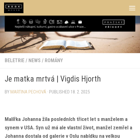
Skip to content
BELETRIE
/
NEWS
/
ROMÁNY
Je matka mrtvá | Vigdis Hjorth
BY
MARTINA PECHOVÁ
· PUBLISHED
18. 2. 2025
Malířka Johanna žila posledních třicet let s manželem a
synem v USA. Syn už má ale vlastní život, manžel zemřel a
Johanna dostala od galerie v Oslu nabídku na velkou