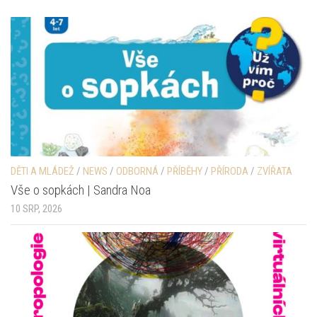
DĚTI A MLÁDEŽ
/
NEWS
/
ODBORNÁ
/
PŘÍBĚHY
/
PŘÍRODA
/
ZVÍŘATA
Vše o sopkách | Sandra Noa
10 SRP, 2026