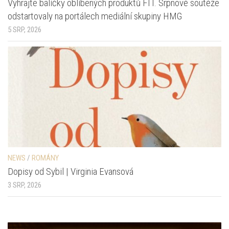
Vyhrajte balíčky oblíbených produktů FIT. Srpnové soutěže
odstartovaly na portálech mediální skupiny HMG
5 SRP, 2026
NEWS
/
ROMÁNY
Dopisy od Sybil | Virginia Evansová
3 SRP, 2026