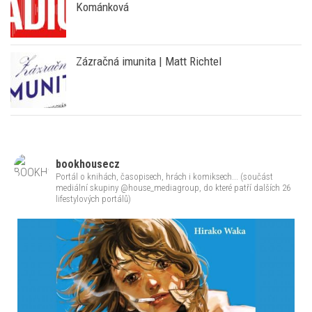
Kománková
Zázračná imunita | Matt Richtel
bookhousecz
Portál o knihách, časopisech, hrách i komiksech... (součást
mediální skupiny @house_mediagroup, do které patří dalších 26
lifestylových portálů)