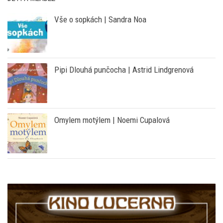
Vše o sopkách | Sandra Noa
Pipi Dlouhá punčocha | Astrid Lindgrenová
Omylem motýlem | Noemi Cupalová