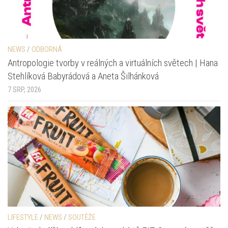
NEWS
/
ODBORNÁ
Antropologie tvorby v reálných a virtuálních světech | Hana
Stehlíková Babyrádová a Aneta Šilhánková
7 SRP, 2026
LIFESTYLE
/
NEWS
/
SOUTĚŽE