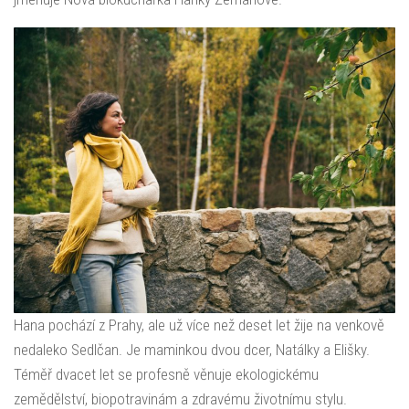
Hana pochází z Prahy, ale už více než deset let žije na venkově
nedaleko Sedlčan. Je maminkou dvou dcer, Natálky a Elišky.
Téměř dvacet let se profesně věnuje ekologickému
zemědělství, biopotravinám a zdravému životnímu stylu.