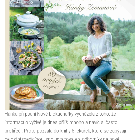
Hanka při psaní Nové biokuchařky vycházela z toho, že
informací o výživě je dnes příliš mnoho a navíc si často
protiřečí. Proto pozvala do knihy 5 lékařek, které se zabývají
celostní medicínou, spolupracovala s odborníky na nové