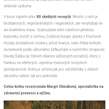
vědecké výzkumy.
V knize najdete přes
80 skvělých receptů
. Mnoho z nich je
bezlepkových, vegetariánských i veganských, ale nevyhýbají se
ani kvalitnímu masu. Vyzkoušejte letní cuketovo-jahelnou
koprovku, boršč s cizrnou, čočkový burger, placky z hrachové
mouky, bezlepkové cookies, ječné lívance, nebo třeba biokuře
na kurkumě podle výborného šéfkuchaře a nutričního terapeuta
Davida Šaška (je členem Aliance výživových poradců), který s
Hankou na některých, zejména masových receptech
spolupracoval. Kniha je určena jak pro začátečníky v oblasti
zdravého vaření, tak pro pokročilé.
Celou knihu recenzovala Margit Slimáková, specialistka na
zdravotní prevenci a výživu.