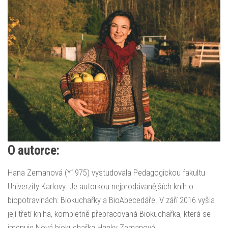
O autorce:
Hana Zemanová (*1975) vystudovala Pedagogickou fakultu
Univerzity Karlovy. Je autorkou nejprodávanějších knih o
biopotravinách: Biokuchařky a BioAbecedáře. V září 2016 vyšla
její třetí kniha, kompletně přepracovaná Biokuchařka, která se
jmenuje Nová biokuchařka Hanky Zemanové.