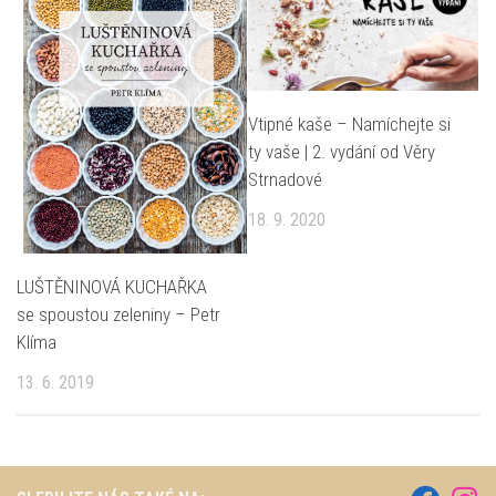
Vtipné kaše – Namíchejte si
ty vaše | 2. vydání od Věry
Strnadové
18. 9. 2020
LUŠTĚNINOVÁ KUCHAŘKA
se spoustou zeleniny – Petr
Klíma
13. 6. 2019