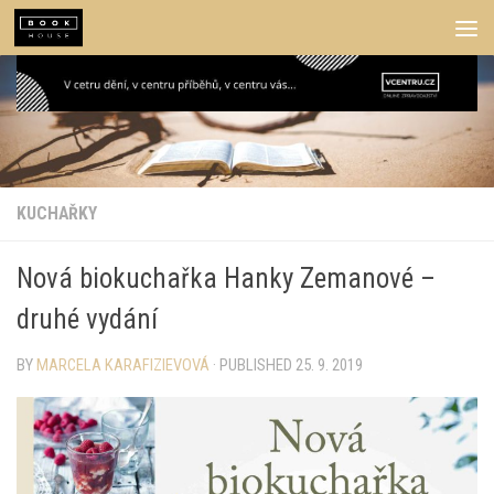
Skip to content
KUCHAŘKY
Nová biokuchařka Hanky Zemanové –
druhé vydání
BY
MARCELA KARAFIZIEVOVÁ
· PUBLISHED
25. 9. 2019