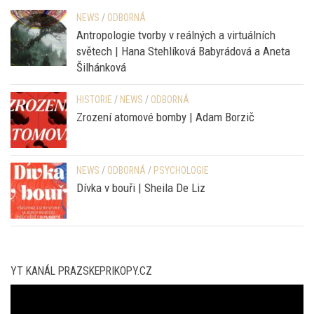
ODBORNÁ
NEWS
/
ODBORNÁ
Antropologie tvorby v reálných a virtuálních
světech | Hana Stehlíková Babyrádová a Aneta
Šilhánková
HISTORIE
/
NEWS
/
ODBORNÁ
Zrození atomové bomby | Adam Borzič
NEWS
/
ODBORNÁ
/
PSYCHOLOGIE
Dívka v bouři | Sheila De Liz