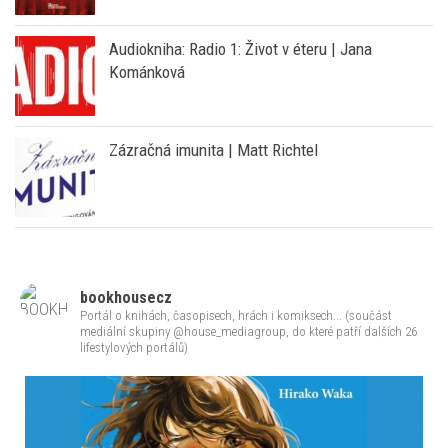
Nová audiokniha: Román Smát se nahlas přináší
Haška jinak – s hlasem Marka Vašuta
Audiokniha: Radio 1: Život v éteru | Jana
Kománková
Zázračná imunita | Matt Richtel
bookhousecz
Portál o knihách, časopisech, hrách i komiksech... (součást
mediální skupiny @house_mediagroup, do které patří dalších 26
lifestylových portálů)