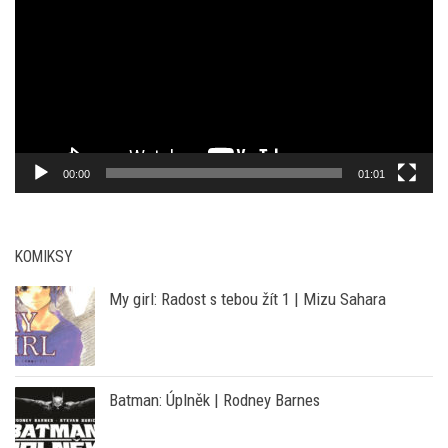
YT KANÁL PRAZSKEPRIKOPY.CZ
Video
přehrávač
00:00
01:01
KOMIKSY
My girl: Radost s tebou žít 1 | Mizu Sahara