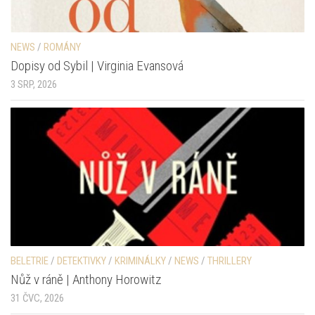
NEWS
/
ROMÁNY
Dopisy od Sybil | Virginia Evansová
3 SRP, 2026
BELETRIE
/
DETEKTIVKY
/
KRIMINÁLKY
/
NEWS
/
THRILLERY
Nůž v ráně | Anthony Horowitz
31 ČVC, 2026