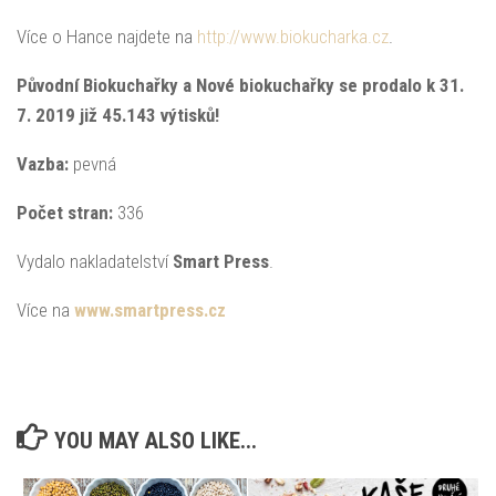
Více o Hance najdete na
http://www.biokucharka.cz
.
Původní Biokuchařky a Nové biokuchařky se prodalo k 31.
7. 2019 již 45.143 výtisků!
Vazba:
pevná
Počet stran:
336
Vydalo nakladatelství
Smart Press
.
Více na
www.smartpress.cz
YOU MAY ALSO LIKE...