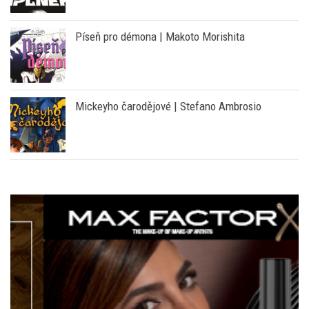
Batman: Úplněk | Rodney Barnes
Píseň pro démona | Makoto Morishita
Mickeyho čarodějové | Stefano Ambrosio