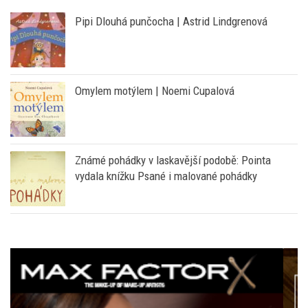
DĚTI A MLÁDEŽ
Pipi Dlouhá punčocha | Astrid Lindgrenová
Omylem motýlem | Noemi Cupalová
Známé pohádky v laskavější podobě: Pointa
vydala knížku Psané i malované pohádky