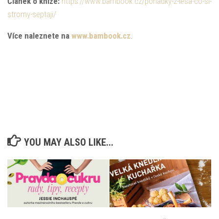
Článek o knize:
https://www.bambook.cz/pohadky-z-lesa-co-si-
stromy-septaji/
Více naleznete na
www.bambook.cz
.
YOU MAY ALSO LIKE...