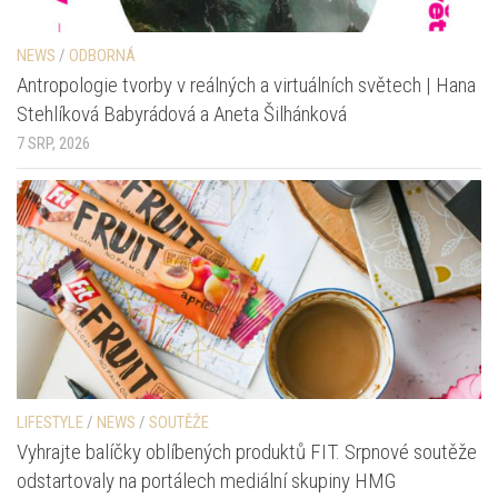
NEWS
/
ODBORNÁ
Antropologie tvorby v reálných a virtuálních světech | Hana
Stehlíková Babyrádová a Aneta Šilhánková
7 SRP, 2026
LIFESTYLE
/
NEWS
/
SOUTĚŽE
Vyhrajte balíčky oblíbených produktů FIT. Srpnové soutěže
odstartovaly na portálech mediální skupiny HMG