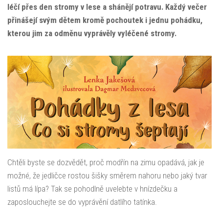
léčí přes den stromy v lese a shánějí potravu. Každý večer
přinášejí svým dětem kromě pochoutek i jednu pohádku,
kterou jim za odměnu vyprávěly vyléčené stromy.
Chtěli byste se dozvědět, proč modřín na zimu opadává, jak je
možné, že jedličce rostou šišky směrem nahoru nebo jaký tvar
listů má lípa? Tak se pohodlně uvelebte v hnízdečku a
zaposlouchejte se do vyprávění datlího tatínka.