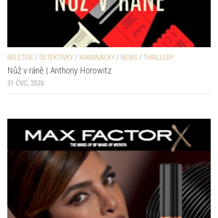
BELETRIE
/
DETEKTIVKY
/
KRIMINÁLKY
/
NEWS
/
THRILLERY
Nůž v ráně | Anthony Horowitz
31 ČVC, 2026