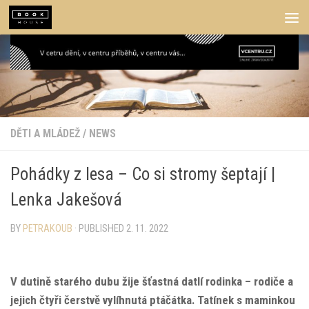
Skip to content
DĚTI A MLÁDEŽ
/
NEWS
Pohádky z lesa – Co si stromy šeptají |
Lenka Jakešová
BY
PETRAKOUB
· PUBLISHED
2. 11. 2022
V dutině starého dubu žije šťastná datlí rodinka – rodiče a
jejich čtyři čerstvě vylíhnutá ptáčátka. Tatínek s maminkou