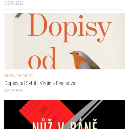
5 SRP, 2026
NEWS
/
ROMÁNY
Dopisy od Sybil | Virginia Evansová
3 SRP, 2026