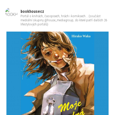
bookhousecz
Portál o knihách, časopisech, hrách i komiksech... (součást
mediální skupiny @house_mediagroup, do které patří dalších 26
lifestylových portálů)