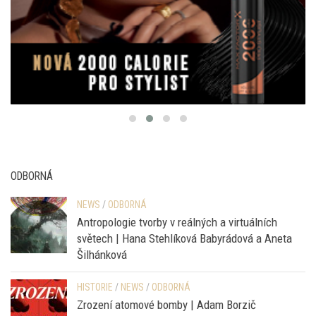
ODBORNÁ
NEWS
/
ODBORNÁ
Antropologie tvorby v reálných a virtuálních
světech | Hana Stehlíková Babyrádová a Aneta
Šilhánková
HISTORIE
/
NEWS
/
ODBORNÁ
Zrození atomové bomby | Adam Borzič