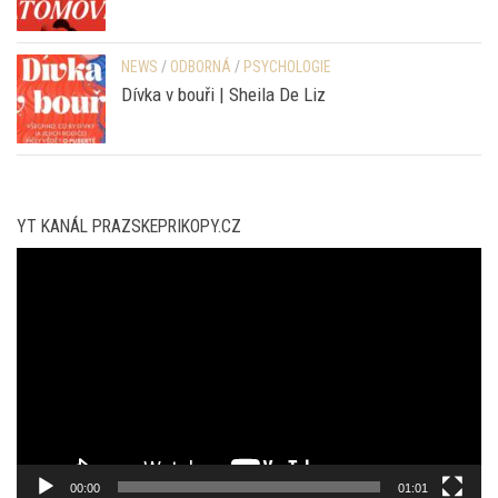
NEWS
/
ODBORNÁ
/
PSYCHOLOGIE
Dívka v bouři | Sheila De Liz
YT KANÁL PRAZSKEPRIKOPY.CZ
Video
přehrávač
00:00
01:01