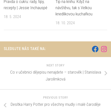
Pravda o cukru: rady, tipy,
Tip na knihu: Když na
recepty | Jessie Inchauspé
návštěvu, tak s Velkou
knedlíkovou kuchařkou
18. 5. 2024
18. 10. 2024
SLEDUJTE NÁS TAKÉ NA:
NEXT STORY
Co v učebnici dějepisu nenajdete – starověk | Stanislava
Jarolímková
PREVIOUS STORY
Desítka Harry Potter pro všechny mudly i malé čaroděje