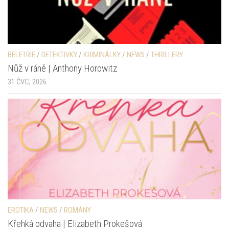
BELETRIE
/
DETEKTIVKY
/
KRIMINÁLKY
/
NEWS
/
THRILLERY
Nůž v ráně | Anthony Horowitz
31 ČVC, 2026
EROTIKA
/
NEWS
/
ROMÁNY
Křehká odvaha | Elizabeth Prokešová