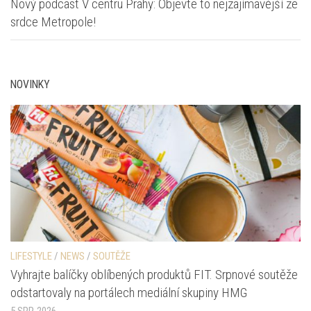
Nový podcast V centru Prahy: Objevte to nejzajímavější ze
srdce Metropole!
NOVINKY
LIFESTYLE
/
NEWS
/
SOUTĚŽE
Vyhrajte balíčky oblíbených produktů FIT. Srpnové soutěže
odstartovaly na portálech mediální skupiny HMG
5 SRP, 2026