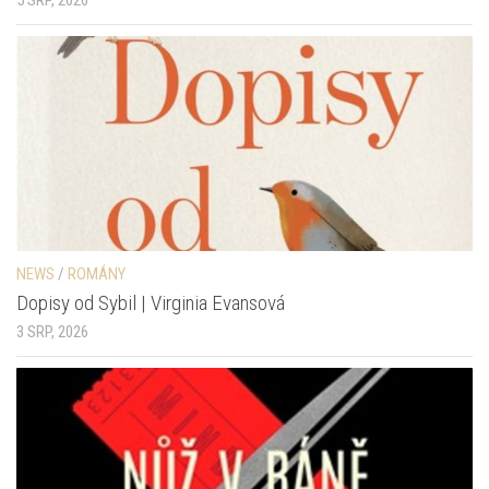
NEWS
/
ROMÁNY
Dopisy od Sybil | Virginia Evansová
3 SRP, 2026