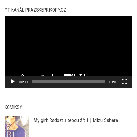
YT KANÁL PRAZSKEPRIKOPY.CZ
Video
přehrávač
00:00
01:01
KOMIKSY
My girl: Radost s tebou žít 1 | Mizu Sahara