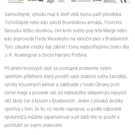
Samozřejmě, výhodu mají ti, kteří vědí, komu patří přezdívka
Tichošlápek nebo kdo založil Brumbálovu armádu. Povrchní
fanoušci těžko uhodnou, čím krmí svého psa teta Marge nebo
kdo doprovodil Freda Weasleyho na vánoční ples v Bradavicích.
Tyto záludné otázky dají zabrat i tomu nejbystřejšímu znalci díla
J. K. Rowlingové a života Harryho Pottera.
Při plnění kvízových úloh se postupně proberete celým
spletitým příběhem, který prověří vaše znalosti světa čarodějů,
výroby kouzelných lektvar a zaklínadel z hodin Obrany proti
černé magii a provede vás od nejhlubšího sklepení po nejvyšší
věž školy čar a kouzel v Bradavicích. Jeden z půvabů desítky
spočívá v tom, že to, co nevíte napoprvé, si podle odpovědí
spoluhráčů můžete zapamatovat a při další hře to použít a
pochlubit se svými znalostmi.