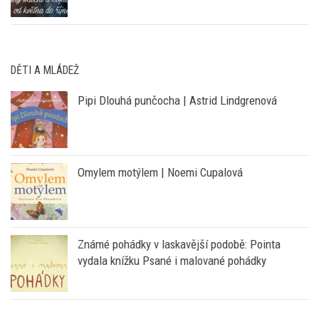
DĚTI A MLÁDEŽ
Pipi Dlouhá punčocha | Astrid Lindgrenová
Omylem motýlem | Noemi Cupalová
Známé pohádky v laskavější podobě: Pointa
vydala knížku Psané i malované pohádky