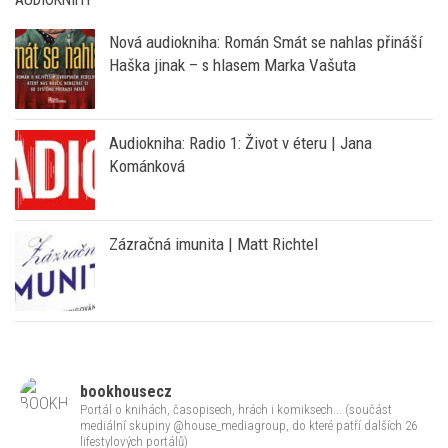
Nová audiokniha: Román Smát se nahlas přináší
Haška jinak – s hlasem Marka Vašuta
Audiokniha: Radio 1: Život v éteru | Jana
Kománková
Zázračná imunita | Matt Richtel
bookhousecz
Portál o knihách, časopisech, hrách i komiksech... (součást
mediální skupiny @house_mediagroup, do které patří dalších 26
lifestylových portálů)