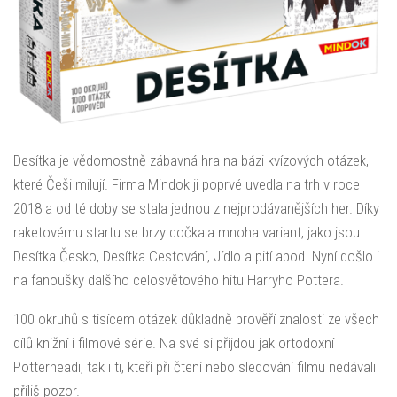
Desítka je vědomostně zábavná hra na bázi kvízových otázek,
které Češi milují. Firma Mindok ji poprvé uvedla na trh v roce
2018 a od té doby se stala jednou z nejprodávanějších her. Díky
raketovému startu se brzy dočkala mnoha variant, jako jsou
Desítka Česko, Desítka Cestování, Jídlo a pití apod. Nyní došlo i
na fanoušky dalšího celosvětového hitu Harryho Pottera.
100 okruhů s tisícem otázek důkladně prověří znalosti ze všech
dílů knižní i filmové série. Na své si přijdou jak ortodoxní
Potterheadi, tak i ti, kteří při čtení nebo sledování filmu nedávali
příliš pozor.