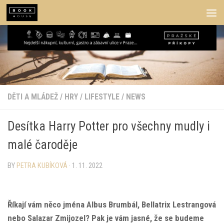
Skip to content
DĚTI A MLÁDEŽ
/
HRY
/
LIFESTYLE
/
NEWS
Desítka Harry Potter pro všechny mudly i
malé čaroděje
BY
PETRA KUBÍKOVÁ
·
1. 11. 2022
Říkají vám něco jména Albus Brumbál, Bellatrix Lestrangová
nebo Salazar Zmijozel? Pak je vám jasné, že se budeme