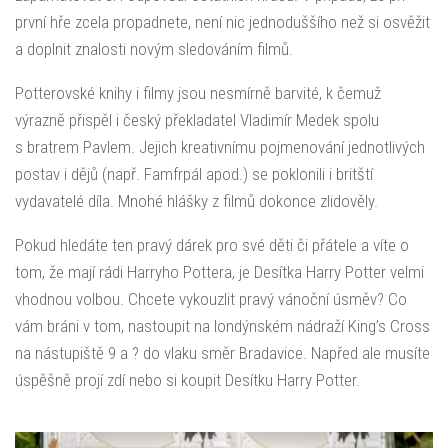
první hře zcela propadnete, není nic jednoduššího než si osvěžit
a doplnit znalosti novým sledováním filmů.
Potterovské knihy i filmy jsou nesmírně barvité, k čemuž
výrazně přispěl i český překladatel Vladimír Medek spolu
s bratrem Pavlem. Jejich kreativnímu pojmenování jednotlivých
postav i dějů (např. Famfrpál apod.) se poklonili i britští
vydavatelé díla. Mnohé hlášky z filmů dokonce zlidověly.
Pokud hledáte ten pravý dárek pro své děti či přátele a víte o
tom, že mají rádi Harryho Pottera, je Desítka Harry Potter velmi
vhodnou volbou. Chcete vykouzlit pravý vánoční úsměv? Co
vám bráni v tom, nastoupit na londýnském nádraží King’s Cross
na nástupiště 9 a ? do vlaku směr Bradavice. Napřed ale musíte
úspěšně projí zdí nebo si koupit Desítku Harry Potter.