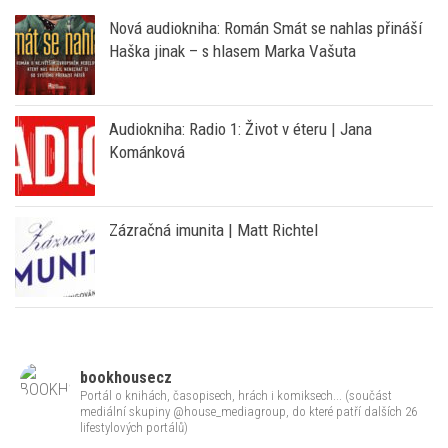
Kománková
Zázračná imunita | Matt Richtel
bookhousecz
Portál o knihách, časopisech, hrách i komiksech... (součást
mediální skupiny @house_mediagroup, do které patří dalších 26
lifestylových portálů)