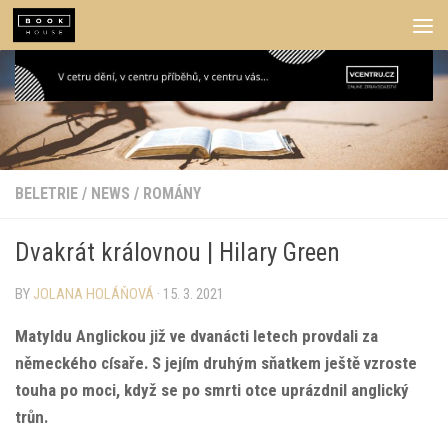
Skip to content
BELETRIE
/
NEWS
/
ROMÁNY
Dvakrát královnou | Hilary Green
BY
JOLANA HOLÁŇOVÁ
·
15. 3. 2021
Matyldu Anglickou již ve dvanácti letech provdali za
německého císaře. S jejím druhým sňatkem ještě vzroste
touha po moci, když se po smrti otce uprázdnil anglický
trůn.