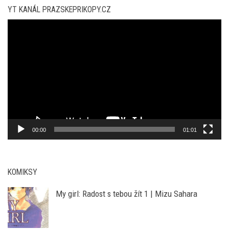
přehrávač
00:00
01:01
KOMIKSY
My girl: Radost s tebou žít 1 | Mizu Sahara
Batman: Úplněk | Rodney Barnes