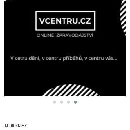
AUDIOKNIHY
Nová audiokniha: Román Smát se nahlas přináší
Haška jinak – s hlasem Marka Vašuta
Audiokniha: Radio 1: Život v éteru | Jana