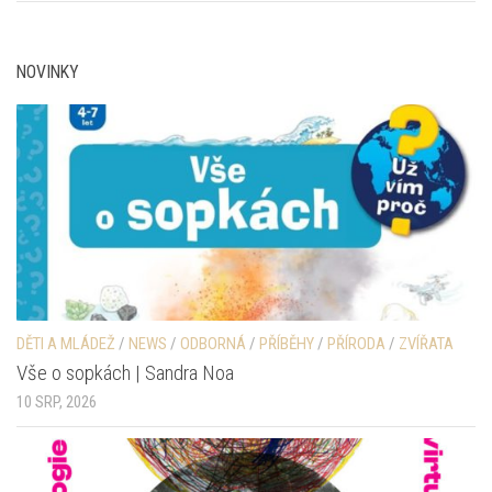
NOVINKY
DĚTI A MLÁDEŽ
/
NEWS
/
ODBORNÁ
/
PŘÍBĚHY
/
PŘÍRODA
/
ZVÍŘATA
Vše o sopkách | Sandra Noa
10 SRP, 2026