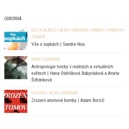
DĚTI A MLÁDEŽ
/
NEWS
/
ODBORNÁ
/
PŘÍBĚHY
/
PŘÍRODA
/
ZVÍŘATA
Vše o sopkách | Sandra Noa
NEWS
/
ODBORNÁ
Antropologie tvorby v reálných a virtuálních
světech | Hana Stehlíková Babyrádová a Aneta
Šilhánková
HISTORIE
/
NEWS
/
ODBORNÁ
Zrození atomové bomby | Adam Borzič
YT KANÁL PRAZSKEPRIKOPY.CZ
Video