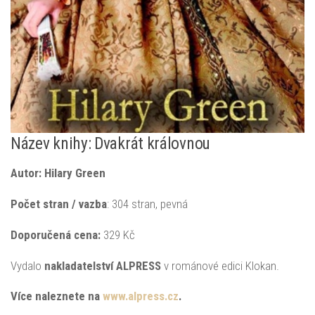
Název knihy: Dvakrát královnou
Autor: Hilary Green
Počet stran / vazba
: 304 stran, pevná
Doporučená
cena:
329 Kč
Vydalo
nakladatelství ALPRESS
v románové edici Klokan.
Více naleznete na
www.alpress.cz
.