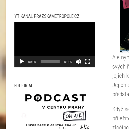
YT KANÁL PRAZSKAMETROPOLE.CZ
Video
přehrávač
Ale ny
00:00
01:05
svých 
jejich 
Jejich 
EDITORIAL
předsta
Když se
příleži
zločinc