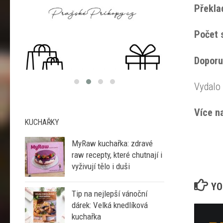
Překla
Počet 
Dopor
Vydalo
Více n
KUCHAŘKY
MyRaw kuchařka: zdravé
raw recepty, které chutnají i
vyživují tělo i duši
YO
Tip na nejlepší vánoční
dárek: Velká knedlíková
kuchařka