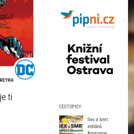
e ti
CESTOPISY
Sex a smrt
indiánů
Amazonie