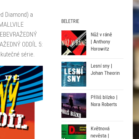
ed Diamond) a
BELETRIE
SMALLVILE
 SEBEVRAŽEDNÝ
Nůž v ráně
| Anthony
VRAŽEDNÝ ODDÍL 5:
Horowitz
kutečné série.
Lesní sny |
Johan Theorin
Příliš blízko |
Nora Roberts
Květnová
nevěsta |