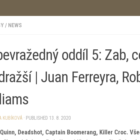
SY
/
NEWS
evražedný oddíl 5: Zab, co
dražší | Juan Ferreyra, Ro
liams
A KUBÍKOVÁ
· PUBLISHED
13. 8. 2020
 Quinn, Deadshot, Captain Boomerang, Killer Croc. Vš