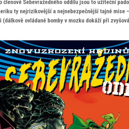
o členové Sebevražedného oddílu jsou to užiteční padou
riku ty nejrizikovější a nejnebezpečnější tajné mise –
li (dálkově ovládané bomby v mozku dokáží při zvyšov