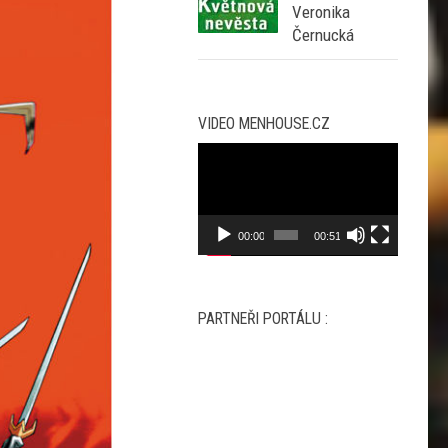
Veronika
Černucká
VIDEO MENHOUSE.CZ
Video
přehrávač
00:00
00:51
PARTNEŘI PORTÁLU :