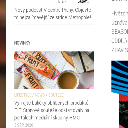
Nový podcast V centru Prahy: Objevte
Hvězdn
to nejzajímavější ze srdce Metropole!
uznáva
SEASON
ODDÍL)
NOVINKY
ZBAV S
LIFESTYLE
/
NEWS
/
SOUTĚŽE
Vyhrajte balíčky oblíbených produktů
FIT. Srpnové soutěže odstartovaly na
portálech mediální skupiny HMG
5 SRP, 2026