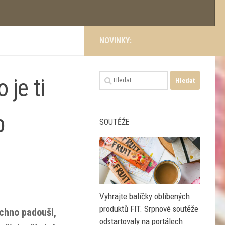
NOVINKY:
Vyhledávání
 je ti
b
SOUTĚŽE
Vyhrajte balíčky oblíbených
produktů FIT. Srpnové soutěže
echno padouši,
odstartovaly na portálech