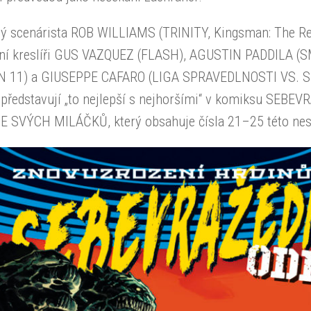
ý scenárista ROB WILLIAMS (TRINITY, Kingsman: The R
ní kreslíři GUS VAZQUEZ (FLASH), AGUSTIN PADDILA (
 11) a GIUSEPPE CAFARO (LIGA SPRAVEDLNOSTI VS.
 představují „to nejlepší s nejhoršími“ v komiksu SEBE
E SVÝCH MILÁČKŮ, který obsahuje čísla 21–25 této nes