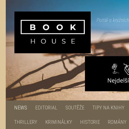
Skip to content
Portál o knižníc
NEWS
EDITORIAL
SOUTĚŽE
TIPY NA KNIHY
THRILLERY
KRIMINÁLKY
HISTORIE
ROMÁNY