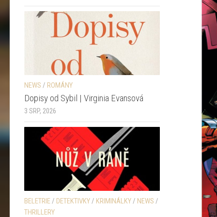
NEWS
/
ROMÁNY
Dopisy od Sybil | Virginia Evansová
3 SRP, 2026
BELETRIE
/
DETEKTIVKY
/
KRIMINÁLKY
/
NEWS
/
THRILLERY