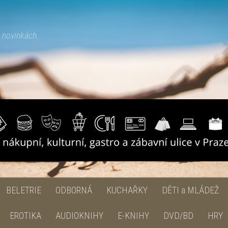
h novinkách.
BELETRIE
ODBORNÁ
KUCHAŘKY
DĚTI a MLÁDEŽ
EROTIKA
AUDIOKNIHY
E-KNIHY
DVD/BD
HRY