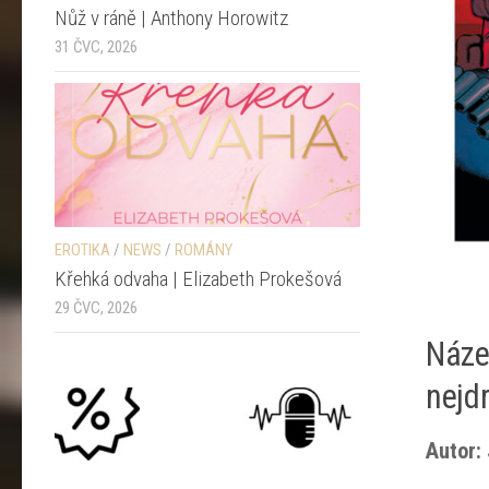
Nůž v ráně | Anthony Horowitz
31 ČVC, 2026
EROTIKA
/
NEWS
/
ROMÁNY
Křehká odvaha | Elizabeth Prokešová
29 ČVC, 2026
Název
nejd
Autor: