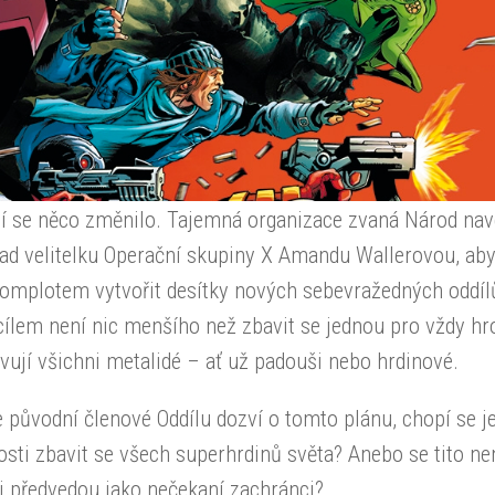
ní se něco změnilo. Tajemná organizace zvaná Národ nav
řad velitelku Operační skupiny X Amandu Wallerovou, ab
komplotem vytvořit desítky nových sebevražedných oddíl
cílem není nic menšího než zbavit se jednou pro vždy hr
vují všichni metalidé – ať už padouši nebo hrdinové.
 původní členové Oddílu dozví o tomto plánu, chopí se j
tosti zbavit se všech superhrdinů světa? Anebo se tito ne
i předvedou jako nečekaní zachránci?