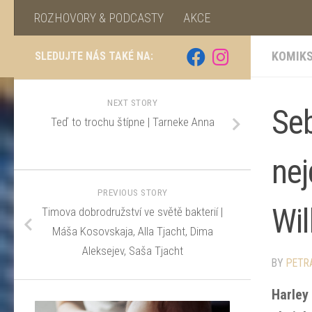
ROZHOVORY & PODCASTY
AKCE
KOMIK
SLEDUJTE NÁS TAKÉ NA:
NEXT STORY
Seb
Teď to trochu štípne | Tarneke Anna
nej
PREVIOUS STORY
Wil
Timova dobrodružství ve světě bakterií |
Máša Kosovskaja, Alla Tjacht, Dima
Aleksejev, Saša Tjacht
BY
PETR
Harley