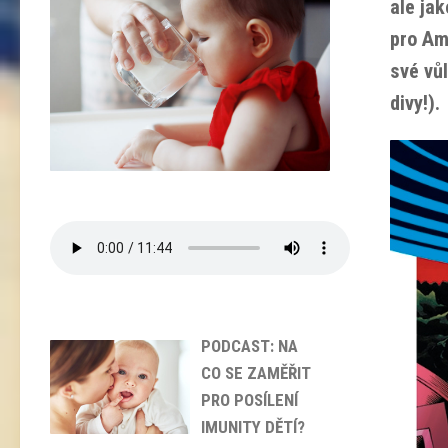
ale jak
pro Ame
své vů
divy!).
PODCAST: NA
CO SE ZAMĚŘIT
PRO POSÍLENÍ
IMUNITY DĚTÍ?