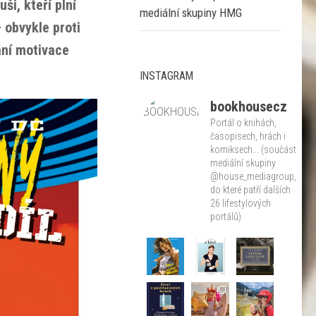
ši, kteří plní
mediální skupiny HMG
 obvykle proti
ání motivace
INSTAGRAM
bookhousecz
Portál o knihách,
časopisech, hrách i
komiksech... (součást
mediální skupiny
@house_mediagroup,
do které patří dalších
26 lifestylových
portálů)