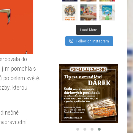
Load More
Follow on Instagram
erbovala do
y jim pomohla s
ů po celém světě.
ozby, kterou
edinečné
napravitelní