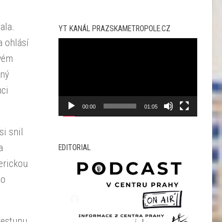
ala.
YT KANÁL PRAZSKAMETROPOLE.CZ
a ohlásí
Video
přehrávač
svém
ený
nci
00:00
01:05
i snil
a
EDITORIAL
merickou
to
zestupu