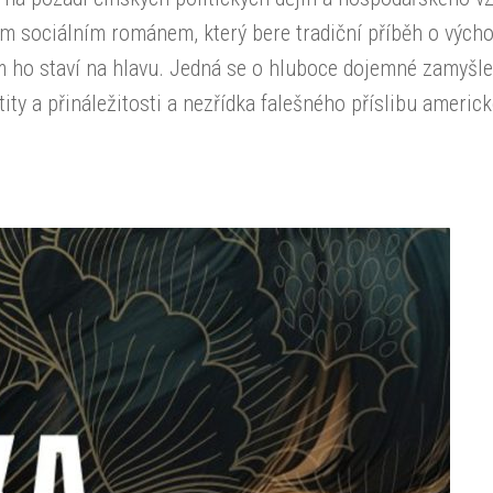
m sociálním románem, který bere tradiční příběh o vých
 ho staví na hlavu. Jedná se o hluboce dojemné zamyšle
ntity a přináležitosti a nezřídka falešného příslibu americ