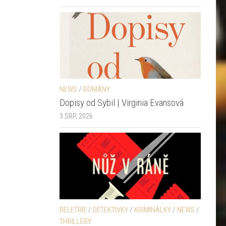
NEWS
/
ROMÁNY
Dopisy od Sybil | Virginia Evansová
3 SRP, 2026
BELETRIE
/
DETEKTIVKY
/
KRIMINÁLKY
/
NEWS
/
THRILLERY