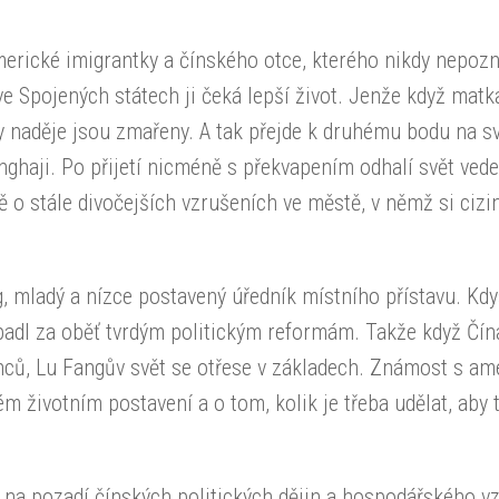
merické imigrantky a čínského otce, kterého nikdy nepozn
e Spojených státech ji čeká lepší život. Jenže když matk
y naděje jsou zmařeny. A tak přejde k druhému bodu na 
ghaji. Po přijetí nicméně s překvapením odhalí svět ved
o stále divočejších vzrušeních ve městě, v němž si cizi
 mladý a nízce postavený úředník místního přístavu. Kdys
padl za oběť tvrdým politickým reformám. Takže když Čín
zinců, Lu Fangův svět se otřese v základech. Známost s a
m životním postavení a o tom, kolik je třeba udělat, aby 
na pozadí čínských politických dějin a hospodářského v