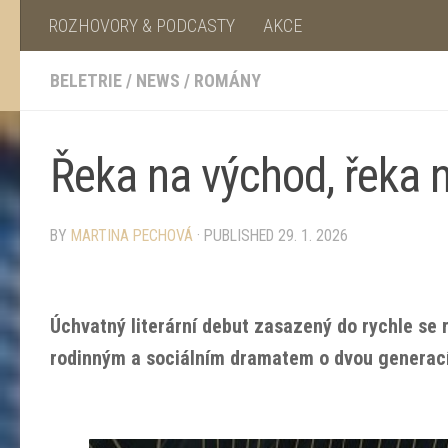
ROZHOVORY & PODCASTY
AKCE
BELETRIE
/
NEWS
/
ROMÁNY
Řeka na východ, řeka n
BY
MARTINA PECHOVÁ
· PUBLISHED
29. 1. 2026
Úchvatný literární debut zasazený do rychle se ro
rodinným a sociálním dramatem o dvou generacíc