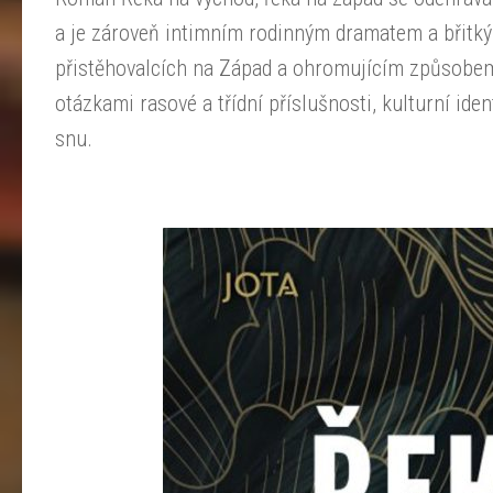
a je zároveň intimním rodinným dramatem a břitký
přistěhovalcích na Západ a ohromujícím způsobem
otázkami rasové a třídní příslušnosti, kulturní ide
snu.