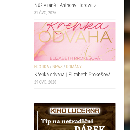
Nůž v ráně | Anthony Horowitz
31 ČVC, 2026
EROTIKA
/
NEWS
/
ROMÁNY
Křehká odvaha | Elizabeth Prokešová
29 ČVC, 2026