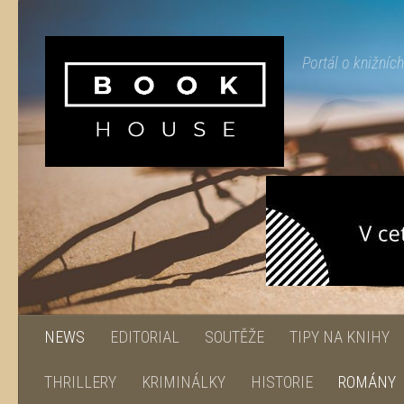
Skip to content
Portál o knižníc
NEWS
EDITORIAL
SOUTĚŽE
TIPY NA KNIHY
THRILLERY
KRIMINÁLKY
HISTORIE
ROMÁNY