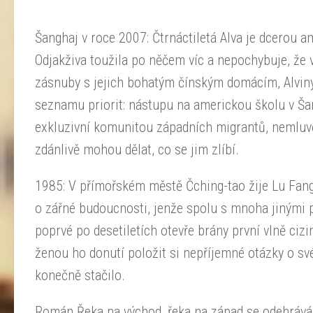
Šanghaj v roce 2007: Čtrnáctiletá Alva je dcerou a
Odjakživa toužila po něčem víc a nepochybuje, že v
zásnuby s jejich bohatým čínským domácím, Alvin
seznamu priorit: nástupu na americkou školu v Šan
exkluzivní komunitou západních migrantů, nemluvě 
zdánlivě mohou dělat, co se jim zlíbí.
1985: V přímořském městě Čching-tao žije Lu Fang,
o zářné budoucnosti, jenže spolu s mnoha jinými 
poprvé po desetiletích otevře brány první vlně ci
ženou ho donutí položit si nepříjemné otázky o své
konečně stačilo.
Román Řeka na východ, řeka na západ se odehrává 