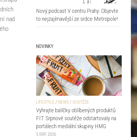
odních
Nový podcast V centru Prahy: Objevte
to nejzajímavější ze srdce Metropole!
ní nad
kého
NOVINKY
LIFESTYLE
/
NEWS
/
SOUTĚŽE
Vyhrajte balíčky oblíbených produktů
FIT. Srpnové soutěže odstartovaly na
portálech mediální skupiny HMG
5 SRP, 2026