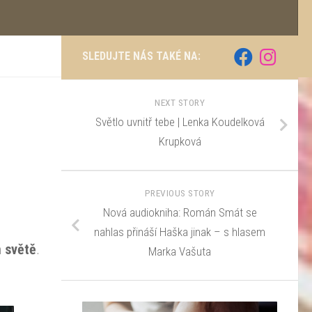
SLEDUJTE NÁS TAKÉ NA:
NEXT STORY
Světlo uvnitř tebe | Lenka Koudelková
Krupková
PREVIOUS STORY
Nová audiokniha: Román Smát se
nahlas přináší Haška jinak – s hlasem
m světě
.
Marka Vašuta