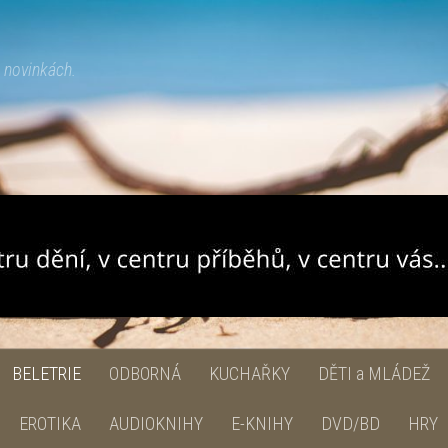
h novinkách.
BELETRIE
ODBORNÁ
KUCHAŘKY
DĚTI a MLÁDEŽ
EROTIKA
AUDIOKNIHY
E-KNIHY
DVD/BD
HRY