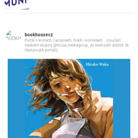
bookhousecz
Portál o knihách, časopisech, hrách i komiksech... (součást
mediální skupiny @house_mediagroup, do které patří dalších 26
lifestylových portálů)