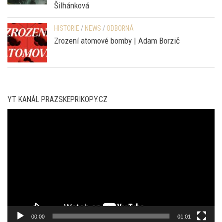
NEWS
/
ODBORNÁ
Antropologie tvorby v reálných a virtuálních
světech | Hana Stehlíková Babyrádová a Aneta
Šilhánková
HISTORIE
/
NEWS
/
ODBORNÁ
Zrození atomové bomby | Adam Borzič
YT KANÁL PRAZSKEPRIKOPY.CZ
Video
přehrávač