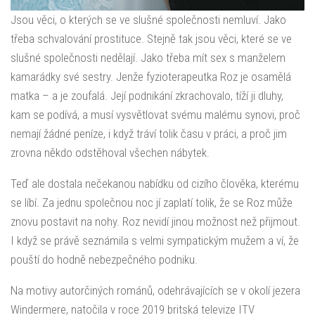
Jsou věci, o kterých se ve slušné společnosti nemluví. Jako
třeba schvalování prostituce. Stejně tak jsou věci, které se ve
slušné společnosti nedělají. Jako třeba mít sex s manželem
kamarádky své sestry. Jenže fyzioterapeutka Roz je osamělá
matka – a je zoufalá. Její podnikání zkrachovalo, tíží ji dluhy,
kam se podívá, a musí vysvětlovat svému malému synovi, proč
nemají žádné peníze, i když tráví tolik času v práci, a proč jim
zrovna někdo odstěhoval všechen nábytek.
Teď ale dostala nečekanou nabídku od cizího člověka, kterému
se líbí. Za jednu společnou noc jí zaplatí tolik, že se Roz může
znovu postavit na nohy. Roz nevidí jinou možnost než přijmout.
I když se právě seznámila s velmi sympatickým mužem a ví, že
pouští do hodně nebezpečného podniku.
Na motivy autorčiných románů, odehrávajících se v okolí jezera
Windermere, natočila v roce 2019 britská televize ITV