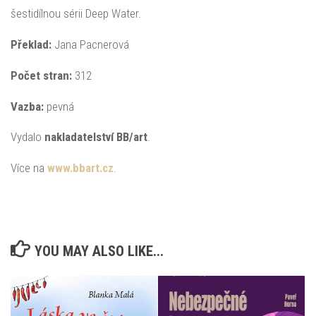
šestidílnou sérii Deep Water.
Překlad:
Jana Pacnerová
Počet stran:
312
Vazba:
pevná
Vydalo
nakladatelství BB/art
.
Více na
www.bbart.cz
.
YOU MAY ALSO LIKE...