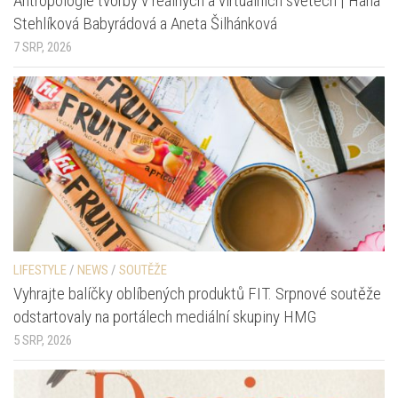
Antropologie tvorby v reálných a virtuálních světech | Hana
Stehlíková Babyrádová a Aneta Šilhánková
7 SRP, 2026
LIFESTYLE
/
NEWS
/
SOUTĚŽE
Vyhrajte balíčky oblíbených produktů FIT. Srpnové soutěže
odstartovaly na portálech mediální skupiny HMG
5 SRP, 2026