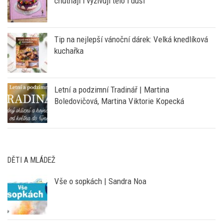
chutnají i vyživují tělo i duši
Tip na nejlepší vánoční dárek: Velká knedlíková
kuchařka
Letní a podzimní Tradinář | Martina
Boledovičová, Martina Viktorie Kopecká
DĚTI A MLÁDEŽ
Vše o sopkách | Sandra Noa