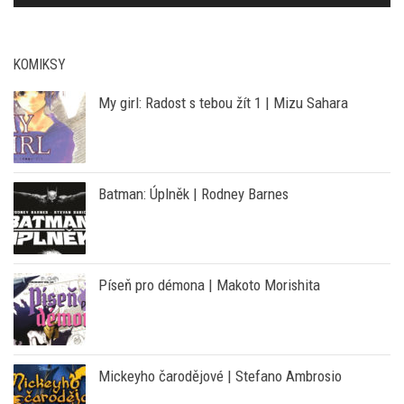
00:00
01:01
KOMIKSY
My girl: Radost s tebou žít 1 | Mizu Sahara
Batman: Úplněk | Rodney Barnes
Píseň pro démona | Makoto Morishita