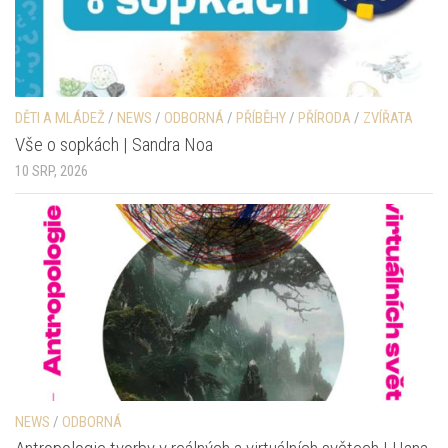
DĚTI A MLÁDEŽ
/
NEWS
/
ODBORNÁ
/
PŘÍBĚHY
/
PŘÍRODA
/
ZVÍŘATA
Vše o sopkách | Sandra Noa
10 SRP, 2026
NEWS
/
ODBORNÁ