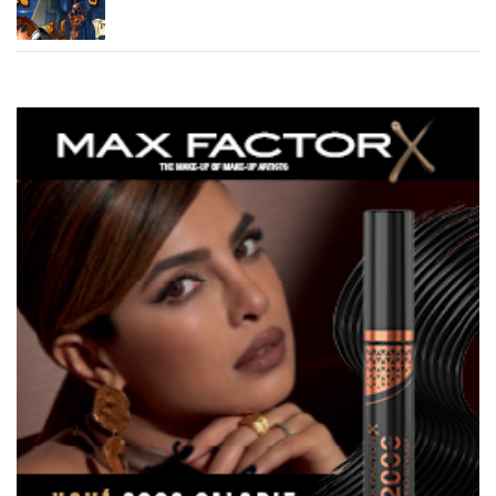
Mickeyho čarodějové | Stefano Ambrosio