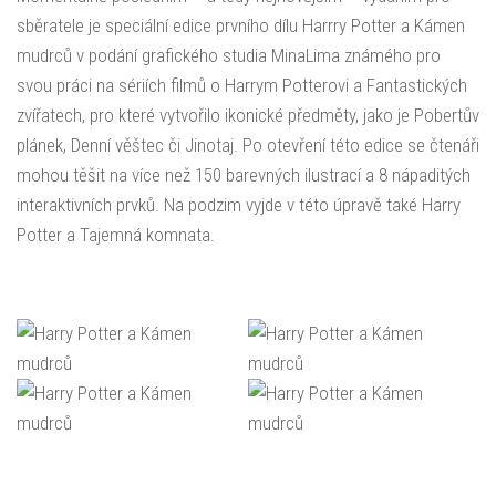
sběratele je speciální edice prvního dílu Harrry Potter a Kámen
mudrců v podání grafického studia MinaLima známého pro
svou práci na sériích filmů o Harrym Potterovi a Fantastických
zvířatech, pro které vytvořilo ikonické předměty, jako je Pobertův
plánek, Denní věštec či Jinotaj. Po otevření této edice se čtenáři
mohou těšit na více než 150 barevných ilustrací a 8 nápaditých
interaktivních prvků. Na podzim vyjde v této úpravě také Harry
Potter a Tajemná komnata.