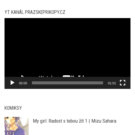
Video
přehrávač
00:00
01:01
KOMIKSY
My girl: Radost s tebou žít 1 | Mizu Sahara
Batman: Úplněk | Rodney Barnes