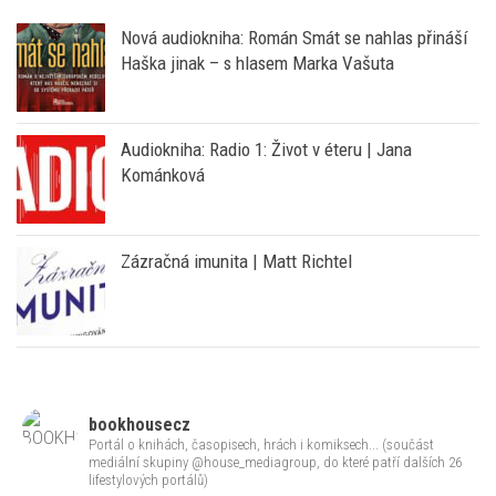
Haška jinak – s hlasem Marka Vašuta
Audiokniha: Radio 1: Život v éteru | Jana
Kománková
Zázračná imunita | Matt Richtel
bookhousecz
Portál o knihách, časopisech, hrách i komiksech... (součást
mediální skupiny @house_mediagroup, do které patří dalších 26
lifestylových portálů)