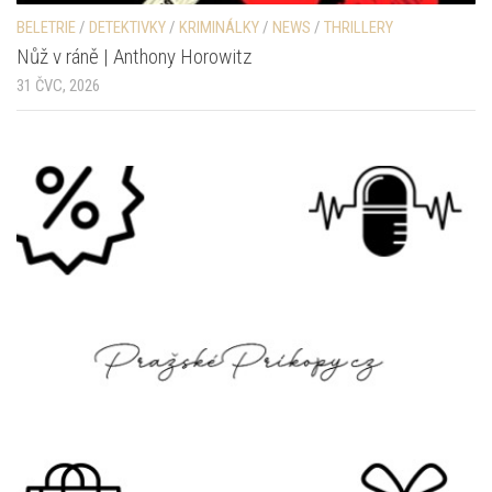
BELETRIE
/
DETEKTIVKY
/
KRIMINÁLKY
/
NEWS
/
THRILLERY
Nůž v ráně | Anthony Horowitz
31 ČVC, 2026