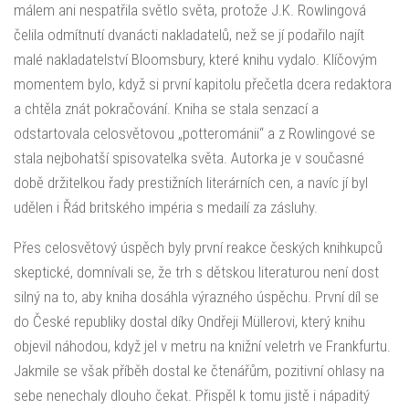
málem ani nespatřila světlo světa, protože J.K. Rowlingová
čelila odmítnutí dvanácti nakladatelů, než se jí podařilo najít
malé nakladatelství Bloomsbury, které knihu vydalo. Klíčovým
momentem bylo, když si první kapitolu přečetla dcera redaktora
a chtěla znát pokračování. Kniha se stala senzací a
odstartovala celosvětovou „potterománii“ a z Rowlingové se
stala nejbohatší spisovatelka světa. Autorka je v současné
době držitelkou řady prestižních literárních cen, a navíc jí byl
udělen i Řád britského impéria s medailí za zásluhy.
Přes celosvětový úspěch byly první reakce českých knihkupců
skeptické, domnívali se, že trh s dětskou literaturou není dost
silný na to, aby kniha dosáhla výrazného úspěchu. První díl se
do České republiky dostal díky Ondřeji Müllerovi, který knihu
objevil náhodou, když jel v metru na knižní veletrh ve Frankfurtu.
Jakmile se však příběh dostal ke čtenářům, pozitivní ohlasy na
sebe nenechaly dlouho čekat. Přispěl k tomu jistě i nápaditý