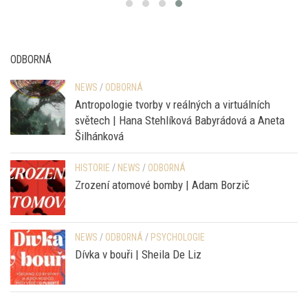
ODBORNÁ
NEWS
/
ODBORNÁ
Antropologie tvorby v reálných a virtuálních
světech | Hana Stehlíková Babyrádová a Aneta
Šilhánková
HISTORIE
/
NEWS
/
ODBORNÁ
Zrození atomové bomby | Adam Borzič
NEWS
/
ODBORNÁ
/
PSYCHOLOGIE
Dívka v bouři | Sheila De Liz
YT KANÁL PRAZSKEPRIKOPY.CZ