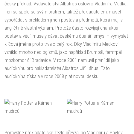
český překlad. Vydavatelství Albatros oslovilo Vladimíra Medka.
Ten se spolu se svým bratrem, taktéž překladatelem, musel
vypořádat s překladem jmen postav a předmětů, která mají v
angličtině vlastní význam. Protože často rozvíjejí charakter
postav a věcí, musely dávat českému čtenáři smysl – vymyslet
klíčová jména proto trvalo celý rok. Díky Vladimíru Medkovi
vzniklo mnoho neologismů, jako například Brumbál, famfrpál,
mozkomor či Bradavice. V roce 2001 namluvil první díl jako
audioknihu pro nakladatelství Albatros Jiří Lábus. Tato
audiokniha získala v roce 2008 platinovou desku.
Pomyslné překladatelské žezlo převzal po Vladimíru a Pavlovi