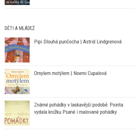
DĚTI A MLÁDEŽ
Pipi Dlouhá punčocha | Astrid Lindgrenová
Omylem motýlem | Noemi Cupalová
Známé pohádky v laskavější podobě: Pointa
vydala knížku Psané i malované pohádky