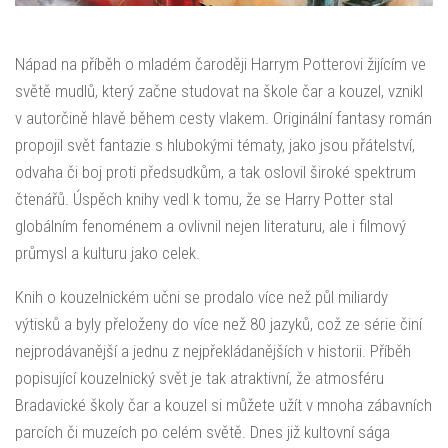
Nápad na příběh o mladém čaroději Harrym Potterovi žijícím ve
světě mudlů, který začne studovat na škole čar a kouzel, vznikl
v autorčině hlavě během cesty vlakem. Originální fantasy román
propojil svět fantazie s hlubokými tématy, jako jsou přátelství,
odvaha či boj proti předsudkům, a tak oslovil široké spektrum
čtenářů. Úspěch knihy vedl k tomu, že se Harry Potter stal
globálním fenoménem a ovlivnil nejen literaturu, ale i filmový
průmysl a kulturu jako celek.
Knih o kouzelnickém učni se prodalo více než půl miliardy
výtisků a byly přeloženy do více než 80 jazyků, což ze série činí
nejprodávanější a jednu z nejpřekládanějších v historii. Příběh
popisující kouzelnický svět je tak atraktivní, že atmosféru
Bradavické školy čar a kouzel si můžete užít v mnoha zábavních
parcích či muzeích po celém světě. Dnes již kultovní sága