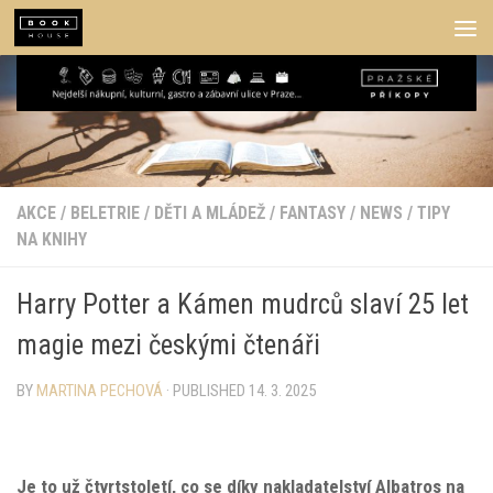
Skip to content
AKCE
/
BELETRIE
/
DĚTI A MLÁDEŽ
/
FANTASY
/
NEWS
/
TIPY
NA KNIHY
Harry Potter a Kámen mudrců slaví 25 let
magie mezi českými čtenáři
BY
MARTINA PECHOVÁ
· PUBLISHED
14. 3. 2025
Je to už čtvrtstoletí, co se díky nakladatelství Albatros na