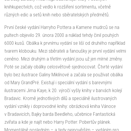
knihkupectvích, což vedlo k rozšíření sortimentu, včetně
různých edic a setů knih nebo sběratelských předmětů.
První české vydání Harryho Pottera a Kamene mudrců se na
pultech objevilo 29. února 2000 a náklad tehdy činil pouhých
6000 kusů. Obálka k prvnímu vydání se liší od druhého například
tvarem klobouku. Mezi sběrateli a fanoušky je první vydání velmi
ceněno. Mezi druhým a třetím vydání jsou už jen mírné změny.
Poté se začaly obálky celosvětově sjednocovat. Čtvrté vydání
bylo bez ilustrace Galiny Miklínové a začala se používat obálka
od Mary GrandPré. Existují i speciální vydání s barevnými
ilustracemi Jima Kaye, k 20. výročí vyšly knihy v barvách kolejí
Bradavic. Kromě jednotlivých dílů a speciálně ilustrovaných
vydání vznikly i doprovodné knihy: obrázková kniha Vánoce
v Bradavicích, Bajky barda Beedleho, učebnice Fantastická
zvířata a kde je najít nebo Harry Potter: Pobertův plánek.
Momentálně posledním – a tedy nejnovějším – vydáním pro