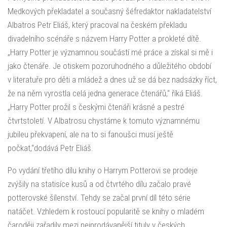
Medkových překladatel a současný šéfredaktor nakladatelství
Albatros Petr Eliáš, který pracoval na českém překladu
divadelního scénáře s názvem Harry Potter a prokleté dítě.
„Harry Potter je významnou součástí mé práce a získal si mě i
jako čtenáře. Je otiskem pozoruhodného a důležitého období
v literatuře pro děti a mládež a dnes už se dá bez nadsázky říct,
že na něm vyrostla celá jedna generace čtenářů,“ říká Eliáš.
„Harry Potter prožil s českými čtenáři krásné a pestré
čtvrtstoletí. V Albatrosu chystáme k tomuto významnému
jubileu překvapení, ale na to si fanoušci musí ještě
počkat,“dodává Petr Eliáš.
Po vydání třetího dílu knihy o Harrym Potterovi se prodeje
zvýšily na statisíce kusů a od čtvrtého dílu začalo pravé
potterovské šílenství. Tehdy se začal první díl této série
natáčet. Vzhledem k rostoucí popularitě se knihy o mladém
čaroději zařadily mezi nejprodávanější tituly v českých