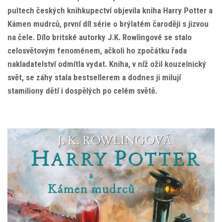
pultech českých knihkupectví objevila kniha Harry Potter a
Kámen mudrců, první díl série o brýlatém čaroději s jizvou
na čele. Dílo britské autorky J.K. Rowlingové se stalo
celosvětovým fenoménem, ačkoli ho zpočátku řada
nakladatelství odmítla vydat. Kniha, v níž ožil kouzelnický
svět, se záhy stala bestsellerem a dodnes ji milují
stamiliony dětí i dospělých po celém světě.