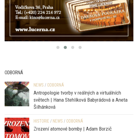
ODBORNÁ
NEWS
/
ODBORNÁ
Antropologie tvorby v reálných a virtuálních
světech | Hana Stehlíková Babyrádová a Aneta
Šilhánková
HISTORIE
/
NEWS
/
ODBORNÁ
Zrození atomové bomby | Adam Borzič