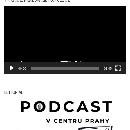
YT KANÁL PRAZSKAMETROPOLE.CZ
Video
přehrávač
00:00
01:05
EDITORIAL