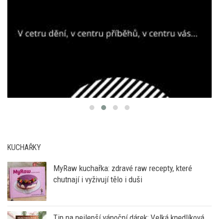
KUCHAŘKY
MyRaw kuchařka: zdravé raw recepty, které
chutnají i vyživují tělo i duši
Tip na nejlepší vánoční dárek: Velká knedlíková