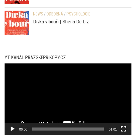
NEWS
/
ODBORNÁ
/
PSYCHOLOGIE
Dívka v bouři | Sheila De Liz
YT KANÁL PRAZSKEPRIKOPY.CZ
Video
přehrávač
00:00
01:01