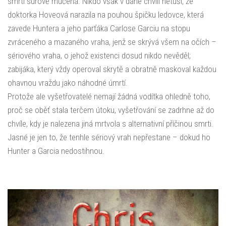
smrtí surově mučena. Nikdo však v dané chvíli netuší, že
doktorka Hoveová narazila na pouhou špičku ledovce, která
zavede Huntera a jeho parťáka Carlose Garciu na stopu
zvráceného a mazaného vraha, jenž se skrývá všem na očích –
sériového vraha, o jehož existenci dosud nikdo nevěděl;
zabijáka, který vždy operoval skrytě a obratně maskoval každou
ohavnou vraždu jako náhodné úmrtí.
Protože ale vyšetřovatelé nemají žádná vodítka ohledně toho,
proč se oběť stala terčem útoku, vyšetřování se zadrhne až do
chvíle, kdy je nalezena jiná mrtvola s alternativní příčinou smrti.
Jasné je jen to, že tenhle sériový vrah nepřestane – dokud ho
Hunter a Garcia nedostihnou.