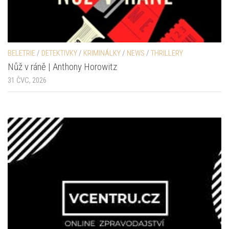
BELETRIE
/
DETEKTIVKY
/
KRIMINÁLKY
/
NEWS
/
THRILLERY
Nůž v ráně | Anthony Horowitz
31 ČVC, 2026