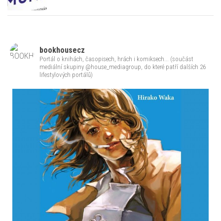
bookhousecz
Portál o knihách, časopisech, hrách i komiksech... (součást
mediální skupiny @house_mediagroup, do které patří dalších 26
lifestylových portálů)