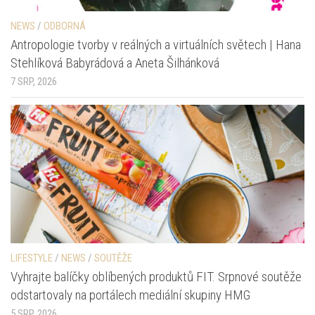
NEWS
/
ODBORNÁ
Antropologie tvorby v reálných a virtuálních světech | Hana
Stehlíková Babyrádová a Aneta Šilhánková
7 SRP, 2026
LIFESTYLE
/
NEWS
/
SOUTĚŽE
Vyhrajte balíčky oblíbených produktů FIT. Srpnové soutěže
odstartovaly na portálech mediální skupiny HMG
5 SRP, 2026