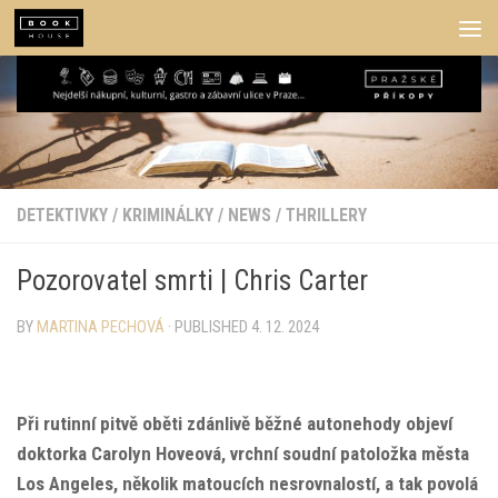
Skip to content
DETEKTIVKY
/
KRIMINÁLKY
/
NEWS
/
THRILLERY
Pozorovatel smrti | Chris Carter
BY
MARTINA PECHOVÁ
· PUBLISHED
4. 12. 2024
Při rutinní pitvě oběti zdánlivě běžné autonehody objeví
doktorka Carolyn Hoveová, vrchní soudní patoložka města
Los Angeles, několik matoucích nesrovnalostí, a tak povolá