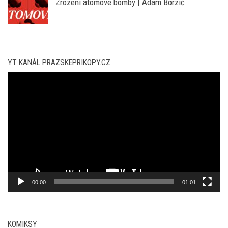
Zrození atomové bomby | Adam Borzič
YT KANÁL PRAZSKEPRIKOPY.CZ
Video
přehrávač
00:00
01:01
KOMIKSY