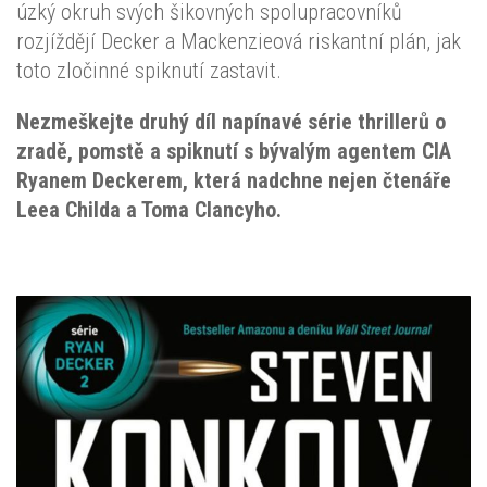
úzký okruh svých šikovných spolupracovníků
rozjíždějí Decker a Mackenzieová riskantní plán, jak
toto zločinné spiknutí zastavit.
Nezmeškejte druhý díl napínavé série thrillerů o
zradě, pomstě a spiknutí s bývalým agentem CIA
Ryanem Deckerem, která nadchne nejen čtenáře
Leea Childa a Toma Clancyho.