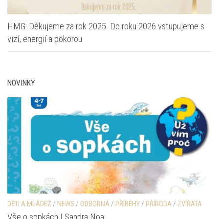
HMG: Děkujeme za rok 2025. Do roku 2026 vstupujeme s
vizí, energií a pokorou
NOVINKY
DĚTI A MLÁDEŽ
/
NEWS
/
ODBORNÁ
/
PŘÍBĚHY
/
PŘÍRODA
/
ZVÍŘATA
Vše o sopkách | Sandra Noa