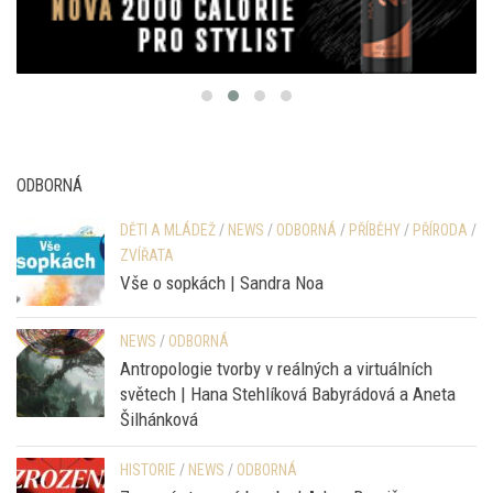
ODBORNÁ
DĚTI A MLÁDEŽ
/
NEWS
/
ODBORNÁ
/
PŘÍBĚHY
/
PŘÍRODA
/
ZVÍŘATA
Vše o sopkách | Sandra Noa
NEWS
/
ODBORNÁ
Antropologie tvorby v reálných a virtuálních
světech | Hana Stehlíková Babyrádová a Aneta
Šilhánková
HISTORIE
/
NEWS
/
ODBORNÁ