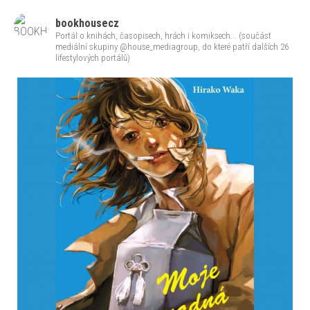
bookhousecz
Portál o knihách, časopisech, hrách i komiksech... (součást
mediální skupiny @house_mediagroup, do které patří dalších 26
lifestylových portálů)