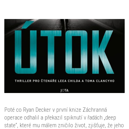
Poté co Ryan Decker v první knize Záchranná
operace odhalil a překazil spiknutí v řadách „deep
state“, které mu málem zničilo život, zjišťuje, že jeho