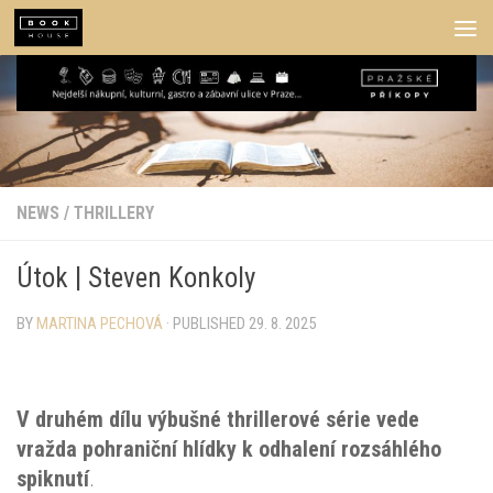
Skip to content
NEWS
/
THRILLERY
Útok | Steven Konkoly
BY
MARTINA PECHOVÁ
· PUBLISHED
29. 8. 2025
V druhém dílu výbušné thrillerové série vede
vražda pohraniční hlídky k odhalení rozsáhlého
spiknutí
.