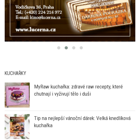
KUCHAŘKY
MyRaw kuchařka: zdravé raw recepty, které
chutnají i vyživují tělo i duši
Tip na nejlepší vánoční dárek: Velká knedlíková
kuchařka