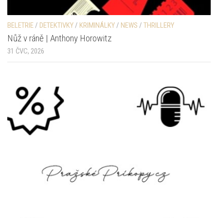
BELETRIE
/
DETEKTIVKY
/
KRIMINÁLKY
/
NEWS
/
THRILLERY
Nůž v ráně | Anthony Horowitz
31 ČVC, 2026