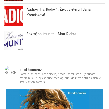
Nová audiokniha: Román Smát se nahlas přináší
Haška jinak – s hlasem Marka Vašuta
Audiokniha: Radio 1: Život v éteru | Jana
Kománková
Zázračná imunita | Matt Richtel
bookhousecz
Portál o knihách, časopisech, hrách i komiksech... (součást
mediální skupiny @house_mediagroup, do které patří dalších 26
lifestylových portálů)