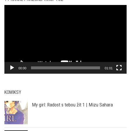
YT KANÁL PRAZSKEPRIKOPY.CZ
Video
přehrávač
00:00
01:01
KOMIKSY
My girl: Radost s tebou žít 1 | Mizu Sahara