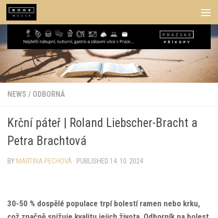
Skip to content
NEWS
/
ODBORNÁ
Krční páteř | Roland Liebscher-Bracht a
Petra Brachtová
BY
MARTINA PECHOVÁ
· PUBLISHED
14. 10. 2024
30-50 % dospělé populace trpí bolestí ramen nebo krku,
což značně snižuje kvalitu jejich života. Odborník na bolest