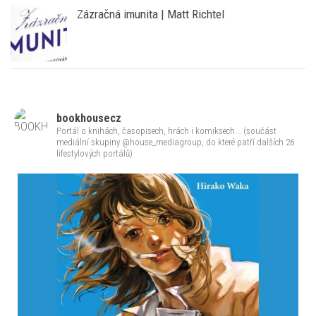
Kománková
Zázračná imunita | Matt Richtel
bookhousecz
Portál o knihách, časopisech, hrách i komiksech... (součást
mediální skupiny @house_mediagroup, do které patří dalších 26
lifestylových portálů)