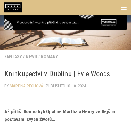
Skip to content
FANTASY
/
NEWS
/
ROMÁNY
Knihkupectví v Dublinu | Evie Woods
BY
MARTINA PECHOVÁ
· PUBLISHED
10. 10. 2024
Až příliš dlouho byli Opaline Martha a Henry vedlejšími
postavami svých životů…