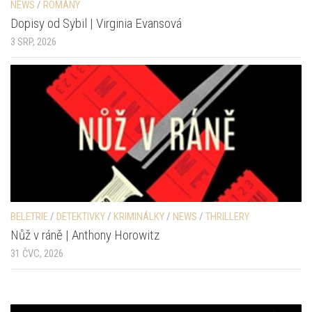
NEWS
/
ROMÁNY
Dopisy od Sybil | Virginia Evansová
3 SRP, 2026
BELETRIE
/
DETEKTIVKY
/
KRIMINÁLKY
/
NEWS
/
THRILLERY
Nůž v ráně | Anthony Horowitz
31 ČVC, 2026