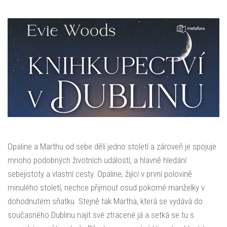
Opaline a Marthu od sebe dělí jedno století a zároveň je spojuje
mnoho podobných životních událostí, a hlavně hledání
sebejistoty a vlastní cesty. Opaline, žijící v první polovině
minulého století, nechce přijmout osud pokorné manželky v
dohodnutém sňatku. Stejně tak Martha, která se vydává do
současného Dublinu najít své ztracené já a setká se tu s