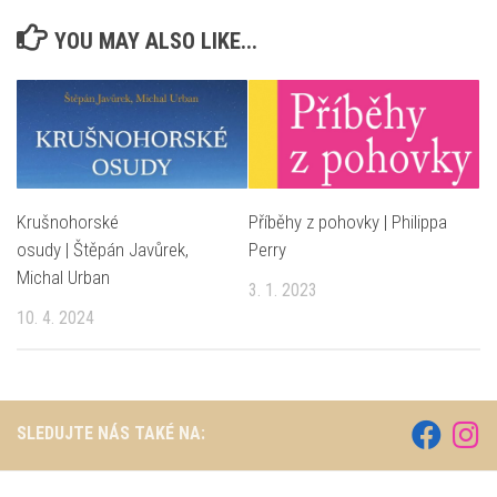
YOU MAY ALSO LIKE...
Krušnohorské
Příběhy z pohovky | Philippa
osudy | Štěpán Javůrek,
Perry
Michal Urban
3. 1. 2023
10. 4. 2024
SLEDUJTE NÁS TAKÉ NA: