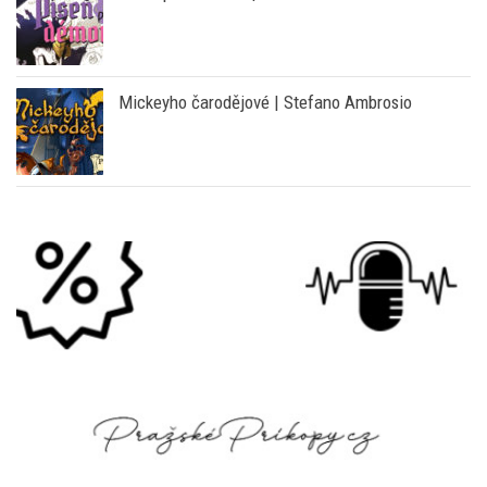
Píseň pro démona | Makoto Morishita
Mickeyho čarodějové | Stefano Ambrosio