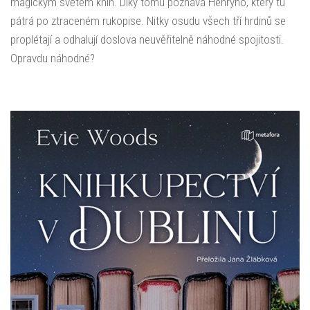
magickým světem knih. Díky tomu poznává Henryho, který tu
pátrá po ztraceném rukopise. Nitky osudu všech tří hrdinů se
proplétají a odhalují doslova neuvěřitelně náhodné spojitosti.
Opravdu náhodné?