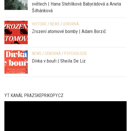
NEWS
/
ODBORNÁ
Antropologie tvorby v reálných a virtuálních
světech | Hana Stehlíková Babyrádová a Aneta
Šilhánková
HISTORIE
/
NEWS
/
ODBORNÁ
Zrození atomové bomby | Adam Borzič
NEWS
/
ODBORNÁ
/
PSYCHOLOGIE
Dívka v bouři | Sheila De Liz
YT KANÁL PRAZSKEPRIKOPY.CZ
Video