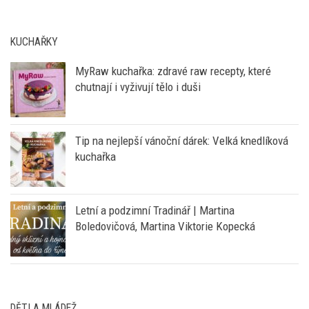
KUCHAŘKY
MyRaw kuchařka: zdravé raw recepty, které
chutnají i vyživují tělo i duši
Tip na nejlepší vánoční dárek: Velká knedlíková
kuchařka
Letní a podzimní Tradinář | Martina
Boledovičová, Martina Viktorie Kopecká
DĚTI A MLÁDEŽ