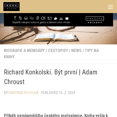
Skip to content
BIOGRAFIE A MEMOÁRY
/
CESTOPISY
/
NEWS
/
TIPY NA
KNIHY
Richard Konkolski. Být první | Adam
Chroust
BY
MARTINA PECHOVÁ
· PUBLISHED
16. 2. 2024
Příběh nejslavnějšího českého mořeplavce. Kniha vyšla k