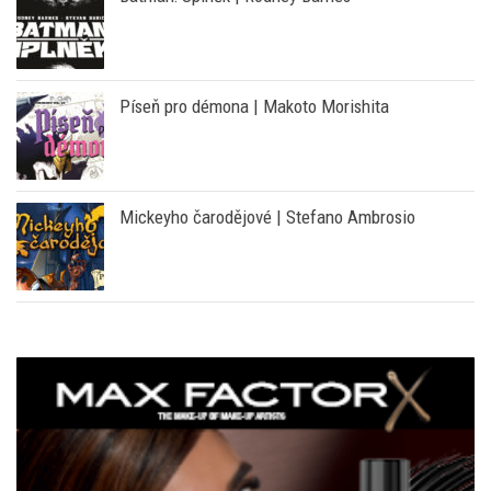
Batman: Úplněk | Rodney Barnes
Píseň pro démona | Makoto Morishita
Mickeyho čarodějové | Stefano Ambrosio