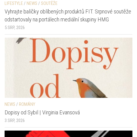
LIFESTYLE
/
NEWS
/
SOUTĚŽE
Vyhrajte balíčky oblíbených produktů FIT. Srpnové soutěže
odstartovaly na portálech mediální skupiny HMG
5 SRP, 2026
NEWS
/
ROMÁNY
Dopisy od Sybil | Virginia Evansová
3 SRP, 2026