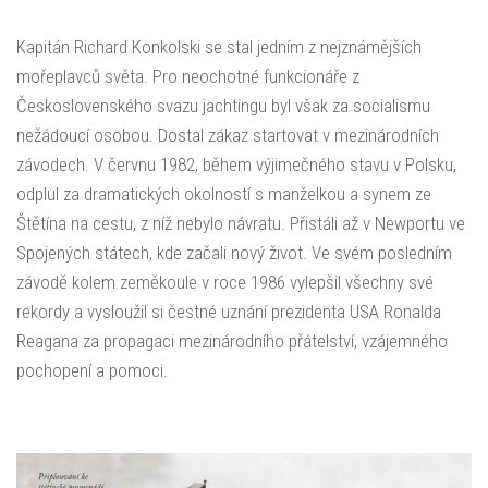
Kapitán Richard Konkolski se stal jedním z nejznámějších
mořeplavců světa. Pro neochotné funkcionáře z
Československého svazu jachtingu byl však za socialismu
nežádoucí osobou. Dostal zákaz startovat v mezinárodních
závodech. V červnu 1982, během výjimečného stavu v Polsku,
odplul za dramatických okolností s manželkou a synem ze
Štětína na cestu, z níž nebylo návratu. Přistáli až v Newportu ve
Spojených státech, kde začali nový život. Ve svém posledním
závodě kolem zeměkoule v roce 1986 vylepšil všechny své
rekordy a vysloužil si čestné uznání prezidenta USA Ronalda
Reagana za propagaci mezinárodního přátelství, vzájemného
pochopení a pomoci.