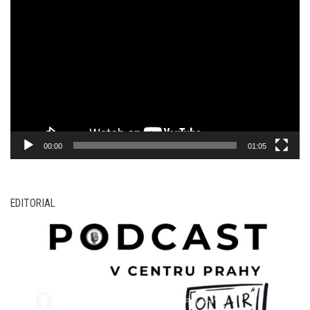
Video
přehrávač
00:00
01:05
EDITORIAL