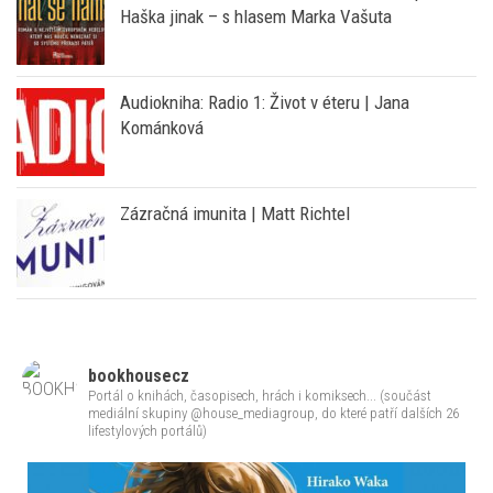
AUDIOKNIHY
Nová audiokniha: Román Smát se nahlas přináší
Haška jinak – s hlasem Marka Vašuta
Audiokniha: Radio 1: Život v éteru | Jana
Kománková
Zázračná imunita | Matt Richtel
bookhousecz
Portál o knihách, časopisech, hrách i komiksech... (součást
mediální skupiny @house_mediagroup, do které patří dalších 26