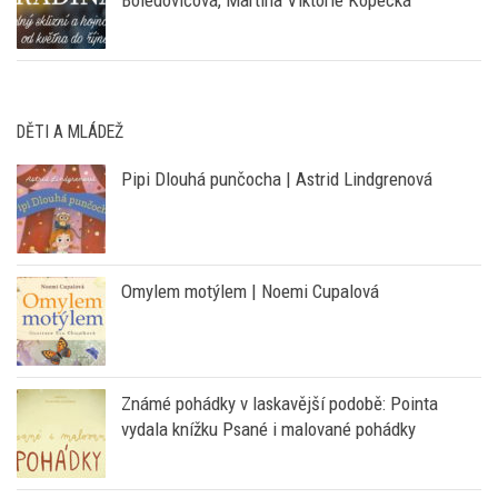
Boledovičová, Martina Viktorie Kopecká
DĚTI A MLÁDEŽ
Pipi Dlouhá punčocha | Astrid Lindgrenová
Omylem motýlem | Noemi Cupalová
Známé pohádky v laskavější podobě: Pointa
vydala knížku Psané i malované pohádky