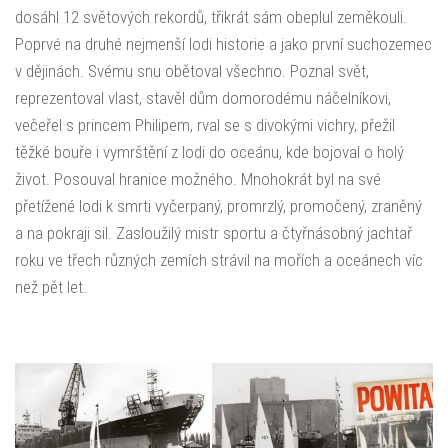
dosáhl 12 světových rekordů, třikrát sám obeplul zeměkouli.
Poprvé na druhé nejmenší lodi historie a jako první suchozemec
v dějinách. Svému snu obětoval všechno. Poznal svět,
reprezentoval vlast, stavěl dům domorodému náčelníkovi,
večeřel s princem Philipem, rval se s divokými vichry, přežil
těžké bouře i vymrštění z lodi do oceánu, kde bojoval o holý
život. Posouval hranice možného. Mnohokrát byl na své
přetížené lodi k smrti vyčerpaný, promrzlý, promočený, zraněný
a na pokraji sil. Zasloužilý mistr sportu a čtyřnásobný jachtař
roku ve třech různých zemích strávil na mořích a oceánech víc
než pět let.