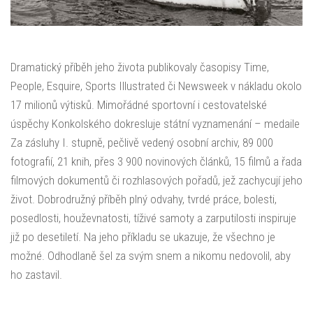
Dramatický příběh jeho života publikovaly časopisy Time,
People, Esquire, Sports Illustrated či Newsweek v nákladu okolo
17 milionů výtisků. Mimořádné sportovní i cestovatelské
úspěchy Konkolského dokresluje státní vyznamenání – medaile
Za zásluhy I. stupně, pečlivě vedený osobní archiv, 89 000
fotografií, 21 knih, přes 3 900 novinových článků, 15 filmů a řada
filmových dokumentů či rozhlasových pořadů, jež zachycují jeho
život. Dobrodružný příběh plný odvahy, tvrdé práce, bolesti,
posedlosti, houževnatosti, tíživé samoty a zarputilosti inspiruje
již po desetiletí. Na jeho příkladu se ukazuje, že všechno je
možné. Odhodlaně šel za svým snem a nikomu nedovolil, aby
ho zastavil.