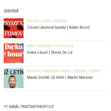
ODBORNÁ
HISTORIE
/
NEWS
/
ODBORNÁ
Zrození atomové bomby | Adam Borzič
NEWS
/
ODBORNÁ
/
PSYCHOLOGIE
Dívka v bouři | Sheila De Liz
BIOGRAFIE A MEMOÁRY
/
NEWS
/
ODBORNÁ
/
PŘÍBĚHY
Marek Dvořák: Už letím | Martin Moravec