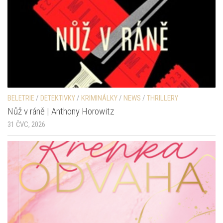
BELETRIE
/
DETEKTIVKY
/
KRIMINÁLKY
/
NEWS
/
THRILLERY
Nůž v ráně | Anthony Horowitz
31 ČVC, 2026