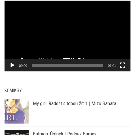
YT KANÁL PRAZSKEPRIKOPY.CZ
Video
přehrávač
00:00
01:01
KOMIKSY
My girl: Radost s tebou žít 1 | Mizu Sahara