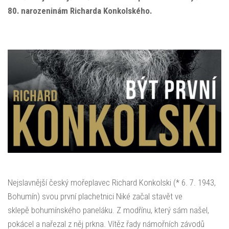
80. narozeninám Richarda Konkolského.
Nejslavnější český mořeplavec Richard Konkolski (* 6. 7. 1943,
Bohumín) svou první plachetnici Niké začal stavět ve
sklepě bohumínského paneláku. Z modřínu, který sám našel,
pokácel a nařezal z něj prkna. Vítěz řady námořních závodů