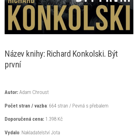
Název knihy: Richard Konkolski. Být
první
Autor:
Adam Chroust
Počet stran / vazba
: 664 stran / Pevná s přebalem
Doporučená
cena:
1.398 Kč
Vydalo
: Nakladatelství Jota