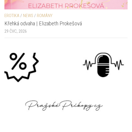
EROTIKA
/
NEWS
/
ROMÁNY
Křehká odvaha | Elizabeth Prokešová
29 ČVC, 2026