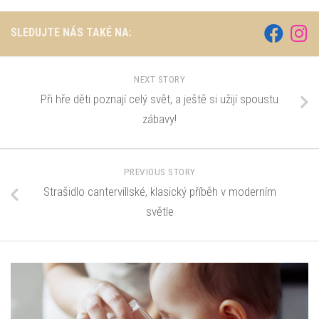
SLEDUJTE NÁS TAKÉ NA:
NEXT STORY
Při hře děti poznají celý svět, a ještě si užijí spoustu
zábavy!
PREVIOUS STORY
Strašidlo cantervillské, klasický příběh v moderním
světle