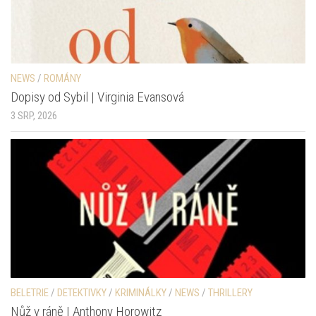
NEWS
/
ROMÁNY
Dopisy od Sybil | Virginia Evansová
3 SRP, 2026
BELETRIE
/
DETEKTIVKY
/
KRIMINÁLKY
/
NEWS
/
THRILLERY
Nůž v ráně | Anthony Horowitz