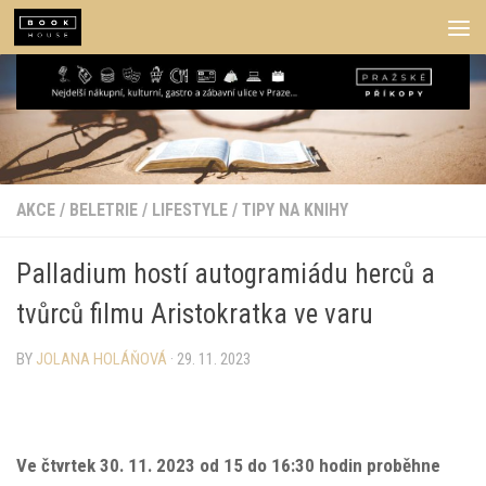
Skip to content
AKCE
/
BELETRIE
/
LIFESTYLE
/
TIPY NA KNIHY
Palladium hostí autogramiádu herců a
tvůrců filmu Aristokratka ve varu
BY
JOLANA HOLÁŇOVÁ
·
29. 11. 2023
Ve čtvrtek 30. 11. 2023 od 15 do 16:30 hodin proběhne