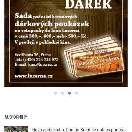
AUDIOKNIHY
Nová audiokniha: Román Smát se nahlas přináší
Haška jinak – s hlasem Marka Vašuta