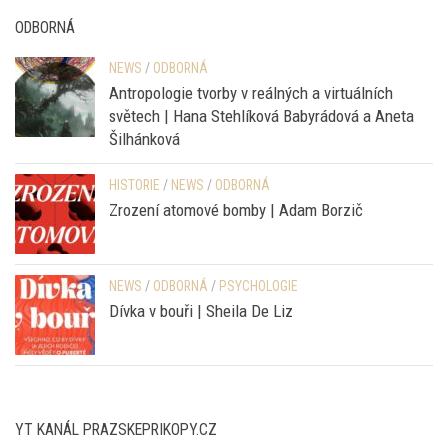
Antropologie tvorby v reálných a virtuálních
světech | Hana Stehlíková Babyrádová a Aneta
Šilhánková
HISTORIE
/
NEWS
/
ODBORNÁ
Zrození atomové bomby | Adam Borzič
NEWS
/
ODBORNÁ
/
PSYCHOLOGIE
Dívka v bouři | Sheila De Liz
YT KANÁL PRAZSKEPRIKOPY.CZ
Video
přehrávač