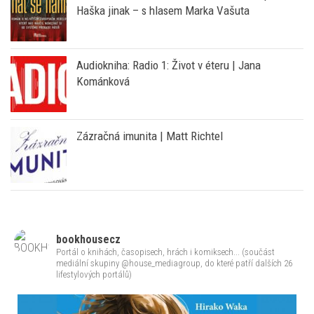
Audiokniha: Radio 1: Život v éteru | Jana
Kománková
Zázračná imunita | Matt Richtel
bookhousecz
Portál o knihách, časopisech, hrách i komiksech... (součást
mediální skupiny @house_mediagroup, do které patří dalších 26
lifestylových portálů)