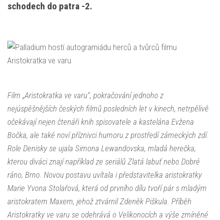
schodech do patra -2.
Film „Aristokratka ve varu“, pokračování jednoho z
nejúspěšnějších českých filmů posledních let v kinech, netrpělivě
očekávají nejen čtenáři knih spisovatele a kastelána Evžena
Bočka, ale také noví příznivci humoru z prostředí zámeckých zdí.
Role Denisky se ujala Simona Lewandovska, mladá herečka,
kterou diváci znají například ze seriálů Zlatá labuť nebo Dobré
ráno, Brno. Novou postavu uvítala i představitelka aristokratky
Marie Yvona Stolařová, která od prvního dílu tvoří pár s mladým
aristokratem Maxem, jehož ztvárnil Zdeněk Piškula. Příběh
Aristokratky ve varu se odehrává o Velikonocích a výše zmíněné