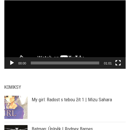
00:00
01:01
KOMIKSY
My girl: Radost s tebou žít 1 | Mizu Sahara
Batman: Úplněk | Rodney Barnes