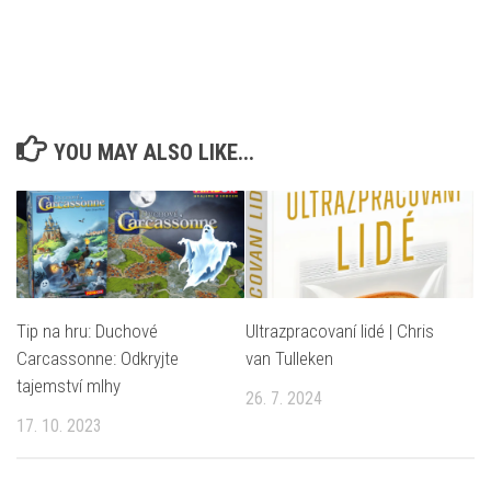
YOU MAY ALSO LIKE...
Tip na hru: Duchové
Ultrazpracovaní lidé | Chris
Carcassonne: Odkryjte
van Tulleken
tajemství mlhy
26. 7. 2024
17. 10. 2023