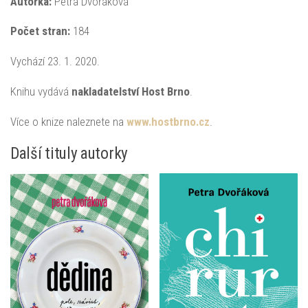
Autorka:
Petra Dvořáková
Počet stran:
184
Vychází 23. 1. 2020.
Knihu vydává
nakladatelství Host Brno
.
Více o knize naleznete na
www.hostbrno.cz
.
Další tituly autorky