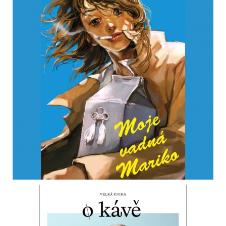
bookhousecz
Portál o knihách, časopisech, hrách i komiksech... (součást
mediální skupiny @house_mediagroup, do které patří dalších 26
lifestylových portálů)