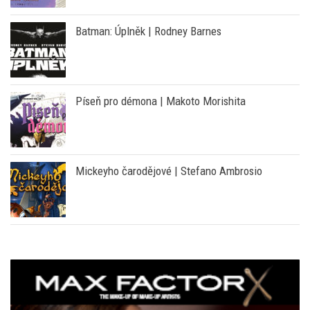
My girl: Radost s tebou žít 1 | Mizu Sahara
Batman: Úplněk | Rodney Barnes
Píseň pro démona | Makoto Morishita
Mickeyho čarodějové | Stefano Ambrosio