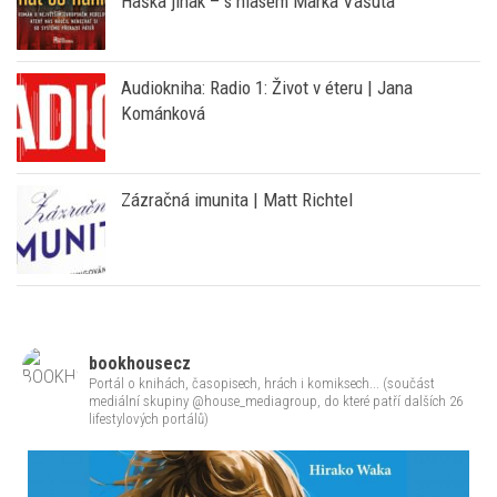
AUDIOKNIHY
Nová audiokniha: Román Smát se nahlas přináší
Haška jinak – s hlasem Marka Vašuta
Audiokniha: Radio 1: Život v éteru | Jana
Kománková
Zázračná imunita | Matt Richtel