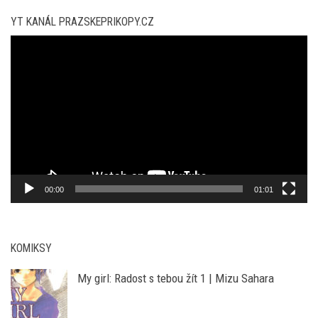
YT KANÁL PRAZSKEPRIKOPY.CZ
Video
přehrávač
00:00
01:01
KOMIKSY