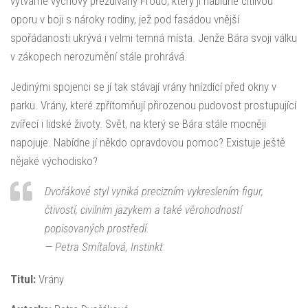
výtvarné výchovy přezdívaný Frodo, který jí nabídne citlivou
oporu v boji s nároky rodiny, jež pod fasádou vnější
spořádanosti ukrývá i velmi temná místa. Jenže Bára svoji válku
v zákopech nerozumění stále prohrává.
Jedinými spojenci se jí tak stávají vrány hnízdící před okny v
parku. Vrány, které zpřítomňují přirozenou pudovost prostupující
zvířecí i lidské životy. Svět, na který se Bára stále mocněji
napojuje. Nabídne jí někdo opravdovou pomoc? Existuje ještě
nějaké východisko?
Dvořákové styl vyniká precizním vykreslením figur,
čtivostí, civilním jazykem a také věrohodností
popisovaných prostředí.
—
Petra Smítalová, Instinkt
Titul:
Vrány