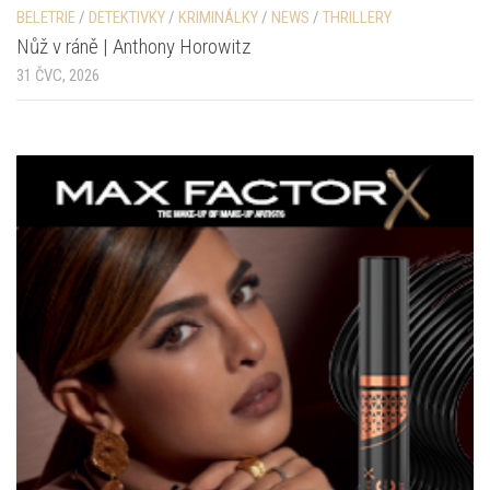
BELETRIE
/
DETEKTIVKY
/
KRIMINÁLKY
/
NEWS
/
THRILLERY
Nůž v ráně | Anthony Horowitz
31 ČVC, 2026