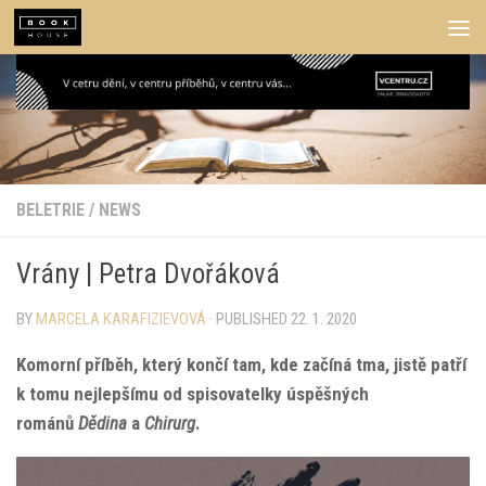
Skip to content
BELETRIE
/
NEWS
Vrány | Petra Dvořáková
BY
MARCELA KARAFIZIEVOVÁ
· PUBLISHED
22. 1. 2020
Komorní příběh, který končí tam, kde začíná tma, jistě patří
k tomu nejlepšímu od spisovatelky úspěšných
románů
Dědina
a
Chirurg
.