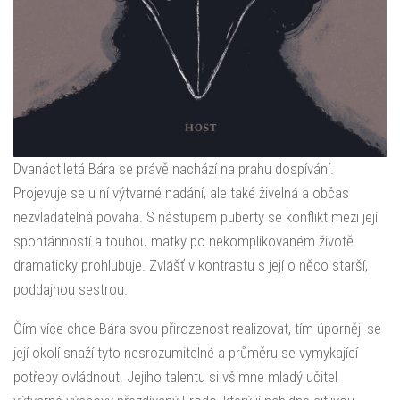
Dvanáctiletá Bára se právě nachází na prahu dospívání.
Projevuje se u ní výtvarné nadání, ale také živelná a občas
nezvladatelná povaha. S nástupem puberty se konflikt mezi její
spontánností a touhou matky po nekomplikovaném životě
dramaticky prohlubuje. Zvlášť v kontrastu s její o něco starší,
poddajnou sestrou.
Čím více chce Bára svou přirozenost realizovat, tím úporněji se
její okolí snaží tyto nesrozumitelné a průměru se vymykající
potřeby ovládnout. Jejího talentu si všimne mladý učitel