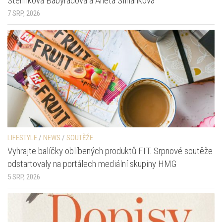
Stehlíková Babyrádová a Aneta Šilhánková
7 SRP, 2026
LIFESTYLE
/
NEWS
/
SOUTĚŽE
Vyhrajte balíčky oblíbených produktů FIT. Srpnové soutěže
odstartovaly na portálech mediální skupiny HMG
5 SRP, 2026