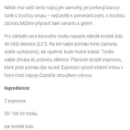
Někdo má radši tento nápoj jen samotný, jiní preferují kávový
tonik s trochou sirupu – nejčastěji s pomerančovým, s trochou
zázvoru.Můžete připravit také variantu s ginem.
Pro základní verzi kávového toniku nasypte několik kostek ledu
do nižší sklenice (0,2 l). Na led nalijte pomalu tonik (opravdu
dobře vychlazený), ale opatrně, bude hodně bublat. Toniku
nalijte zhruba do poloviny sklenice. Připravte dvojité espresso,
které poté pomalu lijte na led. Espresso vytvoří efektní vrstvu v
horní části nápoje.Ozdobte stroužkem citronu.
Ingredience:
2 espressa
50–100 ml toniku
pár kostek ledu