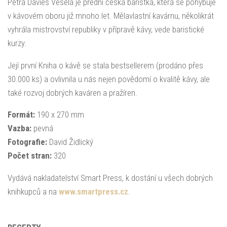
Petra Davies Veselá je přední česká baristka, která se pohybuje
v kávovém oboru již mnoho let. Mělavlastní kavárnu, několikrát
vyhrála mistrovství republiky v přípravě kávy, vede baristické
kurzy.
Její první Kniha o kávě se stala bestsellerem (prodáno přes
30.000 ks) a ovlivnila u nás nejen povědomí o kvalitě kávy, ale
také rozvoj dobrých kaváren a pražíren.
Formát:
190 x 270 mm
Vazba:
pevná
Fotografie:
David Židlický
Počet stran:
320
Vydává nakladatelství Smart Press, k dostání u všech dobrých
knihkupců a na
www.smartpress.cz
.