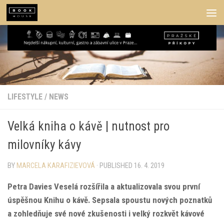
Skip to content
LIFESTYLE
/
NEWS
Velká kniha o kávě | nutnost pro
milovníky kávy
BY
MARCELA KARAFIZIEVOVÁ
· PUBLISHED
16. 4. 2019
Petra Davies Veselá rozšířila a aktualizovala svou první
úspěšnou Knihu o kávě. Sepsala spoustu nových poznatků
a zohledňuje své nové zkušenosti i velký rozkvět kávové