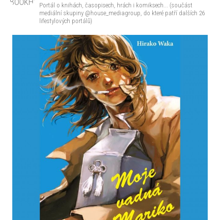
Portál o knihách, časopisech, hrách i komiksech... (součást
mediální skupiny @house_mediagroup, do které patří dalších 26
lifestylových portálů)