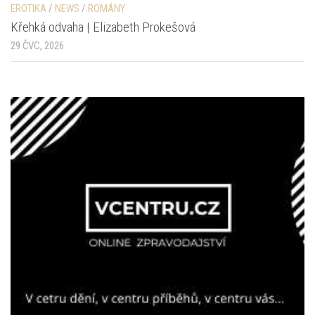
EROTIKA
/
NEWS
/
ROMÁNY
Křehká odvaha | Elizabeth Prokešová
29 ČVC, 2026