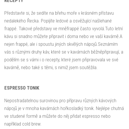
RECEPTY
Představte si, že sedíte na břehu moře v krásném přístavu
nedalekého Řecka. Popíjíte ledové a osvěžující našlehané
frappé. Takové představy ve mněfrappé často vyvolá.Tuto letní
kávu si snadno můžete připravit i doma nebo ve vaší kavárně.A
nejen frappé, ale i spoustu jiných skvělých nápojů.Seznámím
vás s různými druhy káv, které se v kavárnách běžněpřipravují, a
podělím se s vámi i o recepty, které jsem připravovala ve své
kavárně, nebo také s těmi, s nimiž jsem soutěžila.
ESPRESSO TONIK
Nepostradatelnou surovinou pro přípravu různých kávových
nápojů je v mnoha kavárnách hořkosladký tonik. Nejlépe chutná
ve studené formě a můžete do něj přidat espresso nebo
například cold brew.