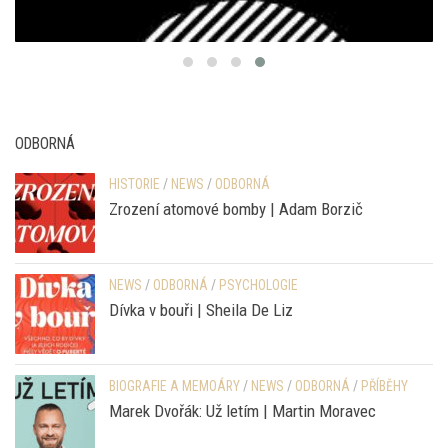
ODBORNÁ
HISTORIE
/
NEWS
/
ODBORNÁ
Zrození atomové bomby | Adam Borzič
NEWS
/
ODBORNÁ
/
PSYCHOLOGIE
Dívka v bouři | Sheila De Liz
BIOGRAFIE A MEMOÁRY
/
NEWS
/
ODBORNÁ
/
PŘÍBĚHY
Marek Dvořák: Už letím | Martin Moravec