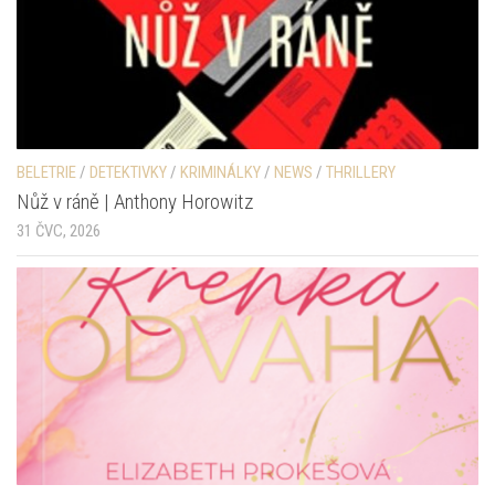
BELETRIE
/
DETEKTIVKY
/
KRIMINÁLKY
/
NEWS
/
THRILLERY
Nůž v ráně | Anthony Horowitz
31 ČVC, 2026