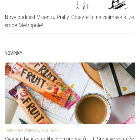
Nový podcast V centru Prahy: Objevte to nejzajímavější ze
srdce Metropole!
NOVINKY
LIFESTYLE
/
NEWS
/
SOUTĚŽE
Vyhrajte balíčky oblíbených produktů FIT. Srpnové soutěže