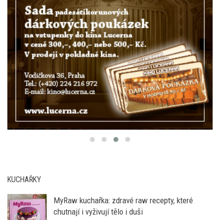
KUCHAŘKY
MyRaw kuchařka: zdravé raw recepty, které
chutnají i vyživují tělo i duši