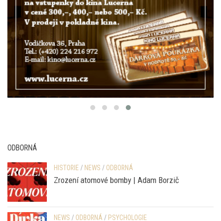
ODBORNÁ
HISTORIE
/
NEWS
/
ODBORNÁ
Zrození atomové bomby | Adam Borzič
NEWS
/
ODBORNÁ
/
PSYCHOLOGIE