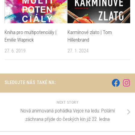
Kniha pro multipotenciály |
Karmínové zlato | Tom
Emilie Wapnick
Hillenbrand
27. 6. 2019
27. 1. 2024
SLEDUJTE NÁS TAKÉ NA:
NEXT STORY
Nová animovaná pohádka Vejce na ledu: Polární
záchrana přijde do českých kin již 22. ledna