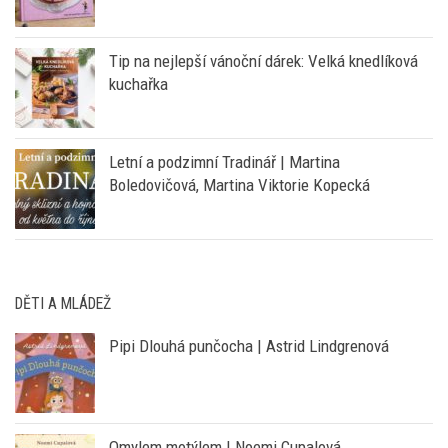
Tip na nejlepší vánoční dárek: Velká knedlíková
kuchařka
Letní a podzimní Tradinář | Martina
Boledovičová, Martina Viktorie Kopecká
DĚTI A MLÁDEŽ
Pipi Dlouhá punčocha | Astrid Lindgrenová
Omylem motýlem | Noemi Cupalová