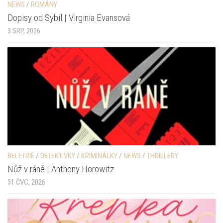
NEWS
/
ROMÁNY
Dopisy od Sybil | Virginia Evansová
3 SRP, 2026
BELETRIE
/
DETEKTIVKY
/
KRIMINÁLKY
/
NEWS
/
THRILLERY
Nůž v ráně | Anthony Horowitz
31 ČVC, 2026