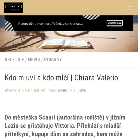
Skip to content
BELETRIE
/
NEWS
/
ROMÁNY
Kdo mluví a kdo mlčí | Chiara Valerio
BY
MARTINA PECHOVÁ
· PUBLISHED
9. 1. 2026
Do městečka Scauri (autorčina rodiště) v jižním
Laziu se přistěhuje Vittoria. Přichází s mladší
přítelkyní, kupuje dům se zahradou, kam může