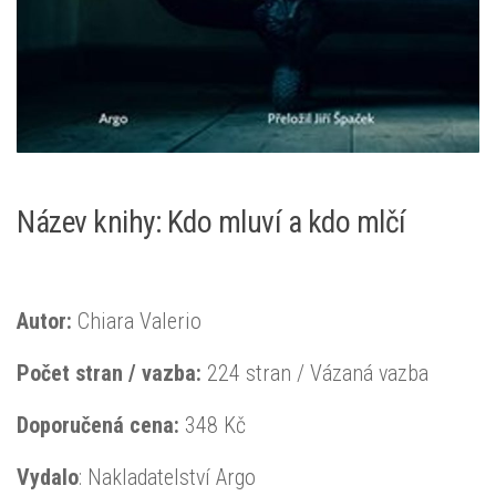
Název knihy: Kdo mluví a kdo mlčí
Autor:
Chiara Valerio
Počet stran / vazba:
224 stran / Vázaná vazba
Doporučená
cena:
348 Kč
Vydalo
: Nakladatelství Argo