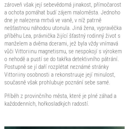
zároveň však její sebevědomá jinakost, přímočarost
a ochota pomáhat budí zájem maloměsta. Jednoho
dne je nalezena mrtvá ve vaně, v níž patrně
nešťastnou náhodou utonula. Jiná žena, vypravěčka
příběhu Lea, právnička žijící šťastný rodinný život s
manželem a dvěma dcerami, jež byla vždy vnímavá
vůči Vittoriinu magnetismu, se nespokojí s výrokem
o nehodě a pustí se do takřka detektivního pátrání.
Postupně se jí daří rozplétat neznámé stránky
Vittoriiny osobnosti a rekonstruuje její minulost,
současně však prohlubuje poznání sebe samé.
Příběh z provinčního města, které je plné záhad a
každodenních, hořkosladkých radostí.