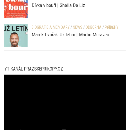
Dívka v bouři | Sheila De Liz
BIOGRAFIE A MEMOÁRY
/
NEWS
/
ODBORNÁ
/
PŘÍBĚHY
Marek Dvořák: Už letím | Martin Moravec
YT KANÁL PRAZSKEPRIKOPY.CZ
Video
přehrávač