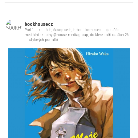
bookhousecz
Portál o knihách, časopisech, hrách i komiksech... (součást
mediální skupiny @house_mediagroup, do které patří dalších 26
lifestylových portálů)