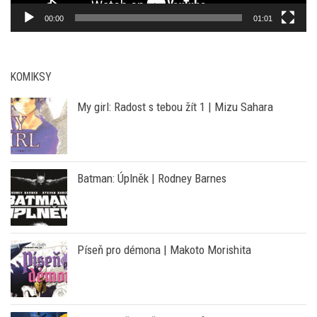
00:00
01:01
KOMIKSY
My girl: Radost s tebou žít 1 | Mizu Sahara
Batman: Úplněk | Rodney Barnes
Píseň pro démona | Makoto Morishita