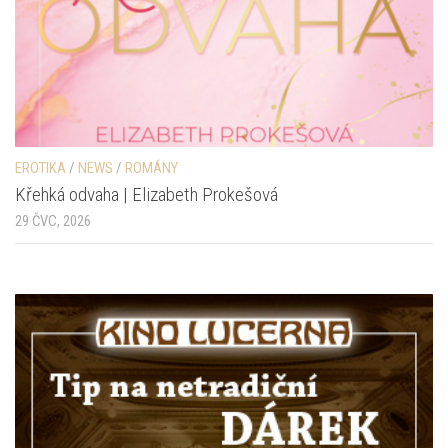
EROTIKA
/
NEWS
/
ROMÁNY
Křehká odvaha | Elizabeth Prokešová
29 ČVC, 2026