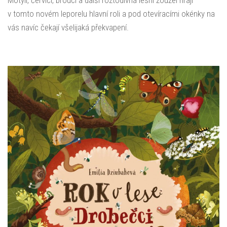
v tomto novém leporelu hlavní roli a pod otevíracími okénky na
vás navíc čekají všelijaká překvapení.