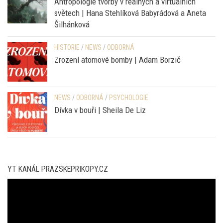
HISTORIE
/
NEWS
/
ODBORNÁ
Zrození atomové bomby | Adam Borzič
NEWS
/
ODBORNÁ
/
PSYCHOLOGIE
Dívka v bouři | Sheila De Liz
YT KANÁL PRAZSKEPRIKOPY.CZ
Video
přehrávač