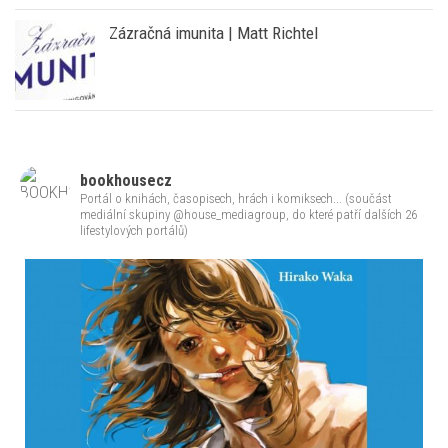
bookhousecz
Portál o knihách, časopisech, hrách i komiksech... (součást
mediální skupiny @house_mediagroup, do které patří dalších 26
lifestylových portálů)