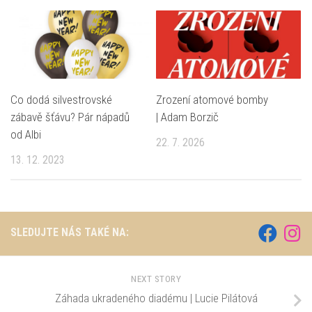
Co dodá silvestrovské
Zrození atomové bomby
zábavě šťávu? Pár nápadů
| Adam Borzič
od Albi
22. 7. 2026
13. 12. 2023
SLEDUJTE NÁS TAKÉ NA:
NEXT STORY
Záhada ukradeného diadému | Lucie Pilátová