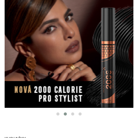
KUCHAŘKY
MyRaw kuchařka: zdravé raw recepty, které
chutnají i vyživují tělo i duši