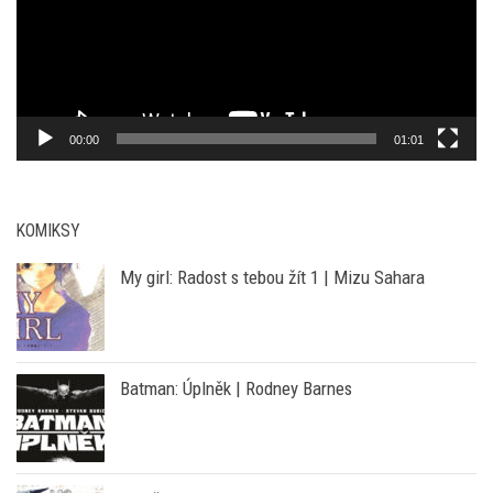
00:00
01:01
KOMIKSY
My girl: Radost s tebou žít 1 | Mizu Sahara
Batman: Úplněk | Rodney Barnes
Píseň pro démona | Makoto Morishita