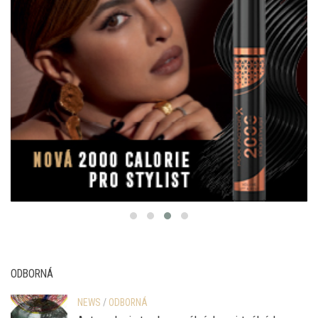
ODBORNÁ
NEWS
/
ODBORNÁ
Antropologie tvorby v reálných a virtuálních
světech | Hana Stehlíková Babyrádová a Aneta
Šilhánková