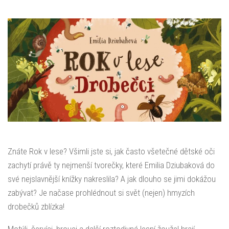
Znáte Rok v lese? Všimli jste si, jak často všetečné dětské oči
zachytí právě ty nejmenší tvorečky, které Emilia Dziubaková do
své nejslavnější knížky nakreslila? A jak dlouho se jimi dokážou
zabývat? Je načase prohlédnout si svět (nejen) hmyzích
drobečků zblízka!
Motýli, červíci, brouci a další roztodivná lesní žoužel hrají