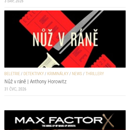
3 SRP, 2026
BELETRIE
/
DETEKTIVKY
/
KRIMINÁLKY
/
NEWS
/
THRILLERY
Nůž v ráně | Anthony Horowitz
31 ČVC, 2026