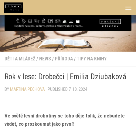
Skip to content
DĚTI A MLÁDEŽ
/
NEWS
/
PŘÍRODA
/
TIPY NA KNIHY
Rok v lese: Drobečci | Emilia Dziubaková
BY
MARTINA PECHOVÁ
· PUBLISHED
7. 10. 2024
Ve světě lesní drobotiny se toho děje tolik, že nebudete
vědět, co prozkoumat jako první!