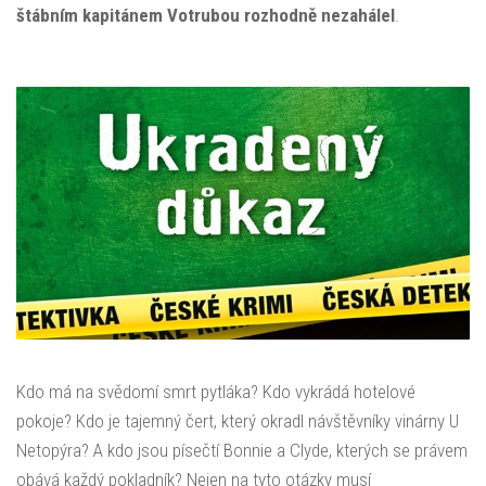
štábním kapitánem Votrubou rozhodně nezahálel
.
Kdo má na svědomí smrt pytláka? Kdo vykrádá hotelové
pokoje? Kdo je tajemný čert, který okradl návštěvníky vinárny U
Netopýra? A kdo jsou písečtí Bonnie a Clyde, kterých se právem
obává každý pokladník? Nejen na tyto otázky musí