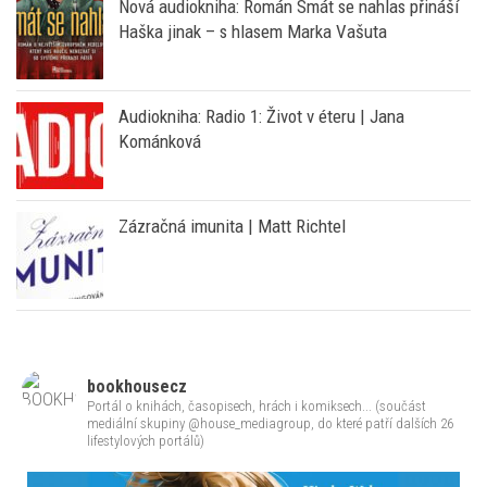
Nová audiokniha: Román Smát se nahlas přináší
Haška jinak – s hlasem Marka Vašuta
Audiokniha: Radio 1: Život v éteru | Jana
Kománková
Zázračná imunita | Matt Richtel
bookhousecz
Portál o knihách, časopisech, hrách i komiksech... (součást
mediální skupiny @house_mediagroup, do které patří dalších 26
lifestylových portálů)