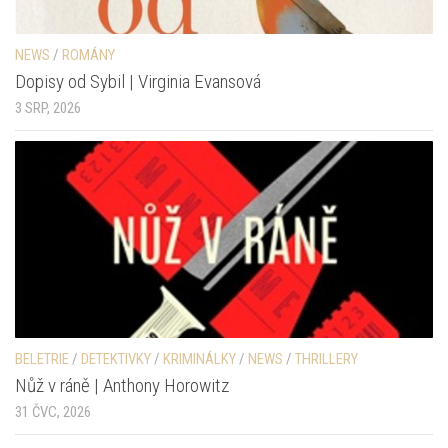
NEWS
/
ROMÁNY
Dopisy od Sybil | Virginia Evansová
3 SRP, 2026
BELETRIE
/
DETEKTIVKY
/
KRIMINÁLKY
/
NEWS
/
THRILLERY
Nůž v ráně | Anthony Horowitz
31 ČVC, 2026