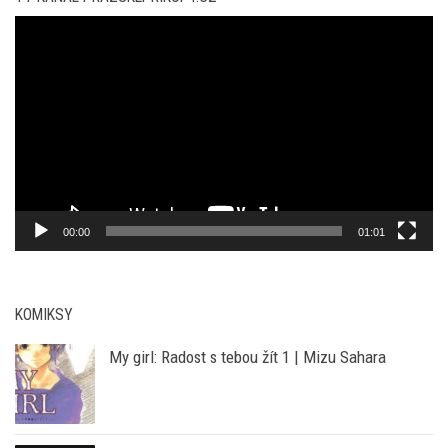
Video
přehrávač
00:00
01:01
KOMIKSY
My girl: Radost s tebou žít 1 | Mizu Sahara