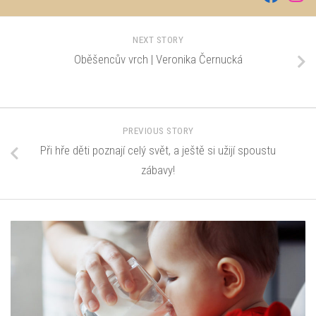
NEXT STORY
Oběšencův vrch | Veronika Černucká
PREVIOUS STORY
Při hře děti poznají celý svět, a ještě si užijí spoustu
zábavy!