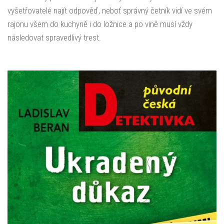
vyšetřovatelé najít odpověď, neboť správný četník vidí ve svém
rajonu všem do kuchyně i do ložnice a po vině musí vždy
následovat spravedlivý trest.