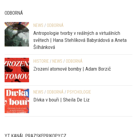
ODBORNÁ
NEWS
/
ODBORNÁ
Antropologie tvorby v reálných a virtuálních
světech | Hana Stehlíková Babyrádová a Aneta
Šilhánková
HISTORIE
/
NEWS
/
ODBORNÁ
Zrození atomové bomby | Adam Borzič
NEWS
/
ODBORNÁ
/
PSYCHOLOGIE
Dívka v bouři | Sheila De Liz
YT KANÁL PRAZSKEPRIKOPY.CZ