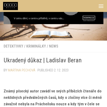
Skip to content
DETEKTIVKY
/
KRIMINÁLKY
/
NEWS
Ukradený důkaz | Ladislav Beran
BY
MARTINA PECHOVÁ
· PUBLISHED
2. 12. 2023
Známý písecký autor zavádí ve svých příbězích čtenáře do
neklidných předválečných časů, kdy o zločiny více či méně
závažné nebyla na Prácheňsku nouze a kdy tým v čele se