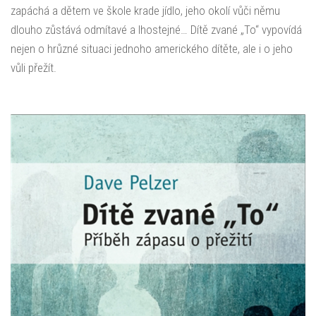
zapáchá a dětem ve škole krade jídlo, jeho okolí vůči němu
dlouho zůstává odmítavé a lhostejné… Dítě zvané „To“ vypovídá
nejen o hrůzné situaci jednoho amerického dítěte, ale i o jeho
vůli přežít.