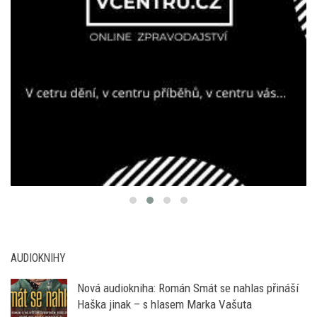
AUDIOKNIHY
Nová audiokniha: Román Smát se nahlas přináší
Haška jinak – s hlasem Marka Vašuta