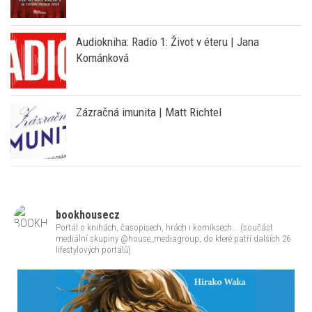
Audiokniha: Radio 1: Život v éteru | Jana
Kománková
Zázračná imunita | Matt Richtel
bookhousecz
Portál o knihách, časopisech, hrách i komiksech... (součást
mediální skupiny @house_mediagroup, do které patří dalších 26
lifestylových portálů)