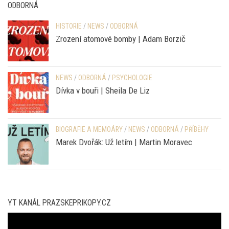
ODBORNÁ
HISTORIE
/
NEWS
/
ODBORNÁ
Zrození atomové bomby | Adam Borzič
NEWS
/
ODBORNÁ
/
PSYCHOLOGIE
Dívka v bouři | Sheila De Liz
BIOGRAFIE A MEMOÁRY
/
NEWS
/
ODBORNÁ
/
PŘÍBĚHY
Marek Dvořák: Už letím | Martin Moravec
YT KANÁL PRAZSKEPRIKOPY.CZ
Video