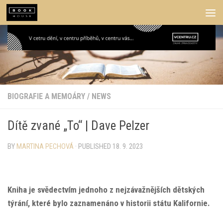
Skip to content
BIOGRAFIE A MEMOÁRY
/
NEWS
Dítě zvané „To“ | Dave Pelzer
BY
MARTINA PECHOVÁ
· PUBLISHED
18. 9. 2023
Kniha je svědectvím jednoho z nejzávažnějších dětských
týrání, které bylo zaznamenáno v historii státu Kalifornie.