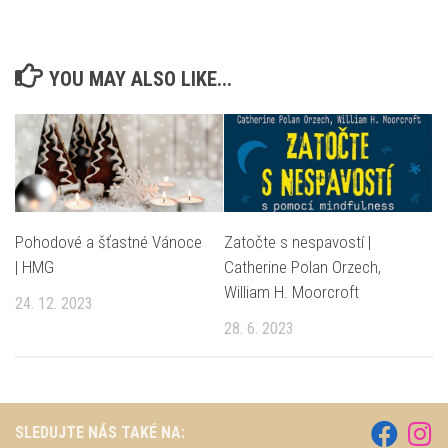
YOU MAY ALSO LIKE...
Pohodové a šťastné Vánoce
Zatočte s nespavostí |
| HMG
Catherine Polan Orzech,
William H. Moorcroft
24. 12. 2023
28. 6. 2023
SLEDUJTE NÁS TAKÉ NA: