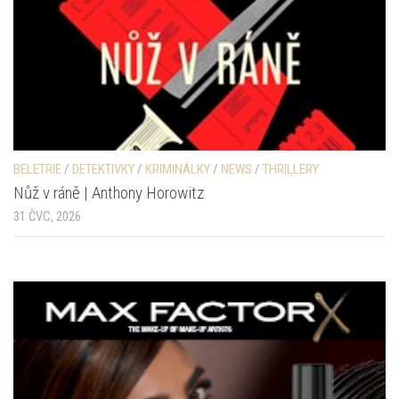
BELETRIE
/
DETEKTIVKY
/
KRIMINÁLKY
/
NEWS
/
THRILLERY
Nůž v ráně | Anthony Horowitz
31 ČVC, 2026