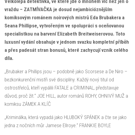
Velkolepá detektivka, ve které jde o mnohem víc než jen o
vraždu – ZATMÍVAČKA je dosud nejambicióznějším
komiksovým románem noirových mistrů Eda Brubakera a
Seana Phillipse, vytvořeným ve spolupráci s oceňovanou
specialistkou na barvení Elizabeth Breitweiserovou. Toto
luxusní vydání obsahuje v jednom svazku kompletní příběh
a přes padesát stran bonusů, které zachycují vznik celého
díla.
„Brubaker a Phillips jsou – podobně jako Scorsese a De Niro –
bezkonkurenční mistři své disciplíny. Každý nový titul od
ostrostřelců, kteří vypálili FATALE a CRIMINAL, představuje
důvod, proč žít.“ JOE HILL, autor románů ROHY, OHNIVÝ MUŽ a
komiksu ZÁMEK A KLÍČ
„Kriminálka, která vypadá jako HLUBOKÝ SPÁNEK a čte se jako
jedna z nočních můr Jamese Ellroye.“ FRANKIE BOYLE