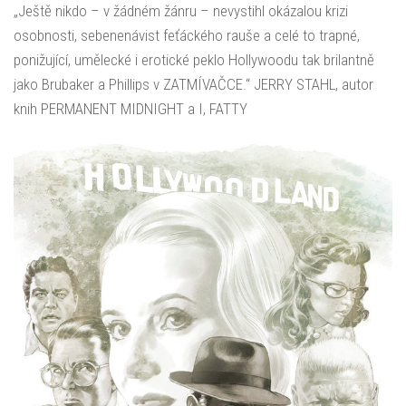
„Ještě nikdo – v žádném žánru – nevystihl okázalou krizi
osobnosti, sebenenávist feťáckého rauše a celé to trapné,
ponižující, umělecké i erotické peklo Hollywoodu tak brilantně
jako Brubaker a Phillips v ZATMÍVAČCE.“ JERRY STAHL, autor
knih PERMANENT MIDNIGHT a I, FATTY