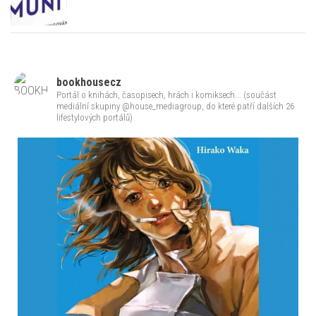
Zázračná imunita | Matt Richtel
bookhousecz
Portál o knihách, časopisech, hrách i komiksech... (součást
mediální skupiny @house_mediagroup, do které patří dalších 26
lifestylových portálů)