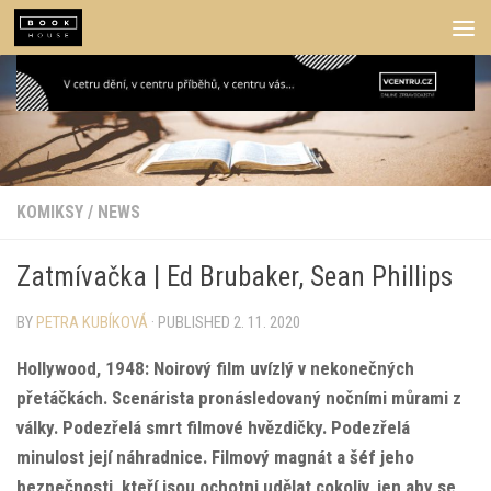
Skip to content
KOMIKSY
/
NEWS
Zatmívačka | Ed Brubaker, Sean Phillips
BY
PETRA KUBÍKOVÁ
· PUBLISHED
2. 11. 2020
Hollywood, 1948: Noirový film uvízlý v nekonečných
přetáčkách. Scenárista pronásledovaný nočními můrami z
války. Podezřelá smrt filmové hvězdičky. Podezřelá
minulost její náhradnice. Filmový magnát a šéf jeho
bezpečnosti, kteří jsou ochotni udělat cokoliv, jen aby se