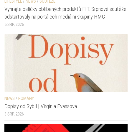
LIFESTYLE
/
NEWS
/
SOUTĚŽE
Vyhrajte balíčky oblíbených produktů FIT. Srpnové soutěže
odstartovaly na portálech mediální skupiny HMG
5 SRP, 2026
NEWS
/
ROMÁNY
Dopisy od Sybil | Virginia Evansová
3 SRP, 2026