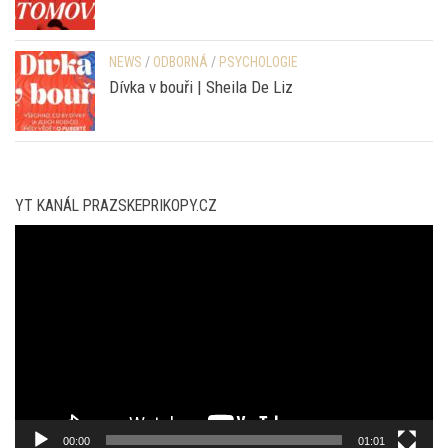
HISTORIE
/
NEWS
/
ODBORNÁ
Zrození atomové bomby | Adam Borzič
NEWS
/
ODBORNÁ
/
PSYCHOLOGIE
Dívka v bouři | Sheila De Liz
YT KANÁL PRAZSKEPRIKOPY.CZ
Video
přehrávač