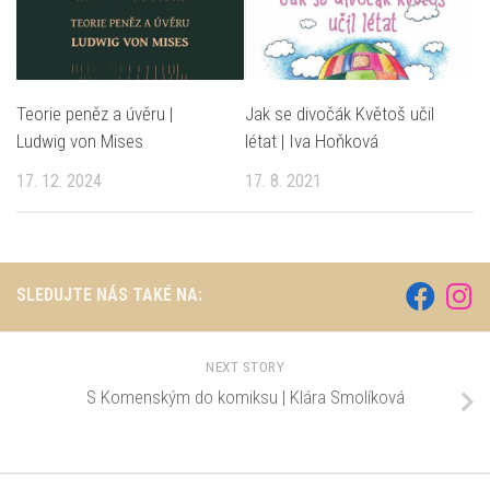
Teorie peněz a úvěru |
Jak se divočák Květoš učil
Ludwig von Mises
létat | Iva Hoňková
17. 12. 2024
17. 8. 2021
SLEDUJTE NÁS TAKÉ NA:
NEXT STORY
S Komenským do komiksu | Klára Smolíková