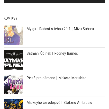
00:00
01:01
KOMIKSY
My girl: Radost s tebou žít 1 | Mizu Sahara
Batman: Úplněk | Rodney Barnes
Píseň pro démona | Makoto Morishita