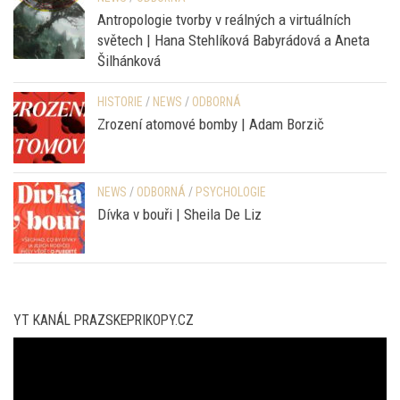
ODBORNÁ
NEWS
/
ODBORNÁ
Antropologie tvorby v reálných a virtuálních
světech | Hana Stehlíková Babyrádová a Aneta
Šilhánková
HISTORIE
/
NEWS
/
ODBORNÁ
Zrození atomové bomby | Adam Borzič
NEWS
/
ODBORNÁ
/
PSYCHOLOGIE
Dívka v bouři | Sheila De Liz
YT KANÁL PRAZSKEPRIKOPY.CZ