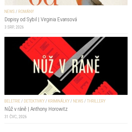
NEWS
/
ROMÁNY
Dopisy od Sybil | Virginia Evansová
3 SRP, 2026
BELETRIE
/
DETEKTIVKY
/
KRIMINÁLKY
/
NEWS
/
THRILLERY
Nůž v ráně | Anthony Horowitz
31 ČVC, 2026