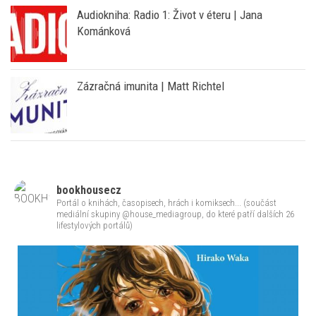
Haška jinak – s hlasem Marka Vašuta
Audiokniha: Radio 1: Život v éteru | Jana
Kománková
Zázračná imunita | Matt Richtel
bookhousecz
Portál o knihách, časopisech, hrách i komiksech... (součást
mediální skupiny @house_mediagroup, do které patří dalších 26
lifestylových portálů)