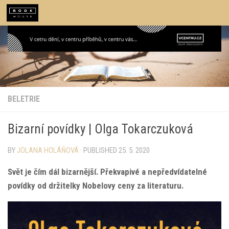
Skip to content
BELETRIE
Bizarní povídky | Olga Tokarczuková
BY
JOLANA HOLÁŇOVÁ
· PUBLISHED
25. 5. 2020
Svět je čím dál bizarnější. Překvapivé a nepředvídatelné
povídky od držitelky Nobelovy ceny za literaturu.