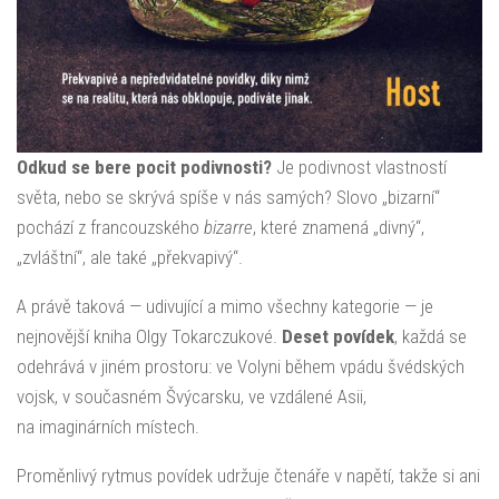
Odkud se bere pocit podivnosti?
Je podivnost vlastností
světa, nebo se skrývá spíše v nás samých? Slovo „bizarní“
pochází z francouzského
bizarre
, které znamená „divný“,
„zvláštní“, ale také „překvapivý“.
A právě taková — udivující a mimo všechny kategorie — je
nejnovější kniha Olgy Tokarczukové.
Deset povídek
, každá se
odehrává v jiném prostoru: ve Volyni během vpádu švédských
vojsk, v současném Švýcarsku, ve vzdálené Asii,
na imaginárních místech.
Proměnlivý rytmus povídek udržuje čtenáře v napětí, takže si ani