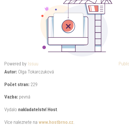
Powered by
Issuu
Publi
Autor:
Olga Tokarczuková
Počet stran:
229
Vazba:
pevná
Vydalo
nakladatelství Host
.
Více naleznete na
www.hostbrno.cz
.