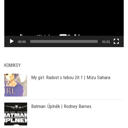
Video
přehrávač
00:00
01:01
KOMIKSY
My girl: Radost s tebou žít 1 | Mizu Sahara
Batman: Úplněk | Rodney Barnes