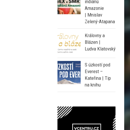
indiánů
Amazonie
| Mnislav
Zelený-Atapana
Královny a
Blázen |
Ludva Klatovský
S úzkostí pod
Everest –
Kateřina | Tip
na knihu