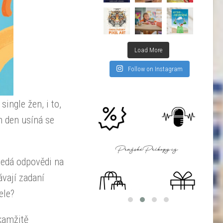
Load More
Follow on Instagram
single žen, i to,
en den usíná se
ledá odpovědi na
ávají zadaní
ele?
kamžitě