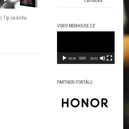
Černucká
| Tip na knihu
VIDEO MENHOUSE.CZ
Video
přehrávač
00:00
00:51
PARTNEŘI PORTÁLU :