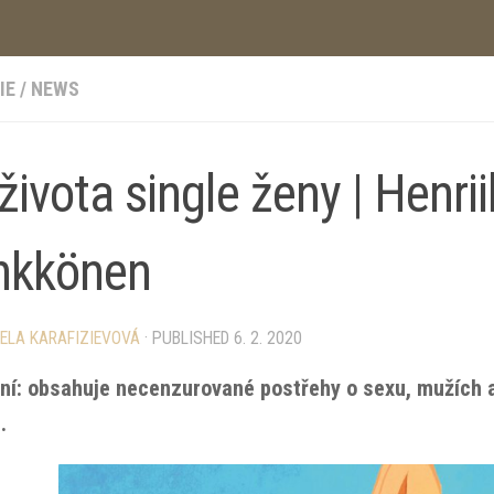
IE
/
NEWS
života single ženy | Henri
nkkönen
ELA KARAFIZIEVOVÁ
· PUBLISHED
6. 2. 2020
ní: obsahuje necenzurované postřehy o sexu, mužích 
.