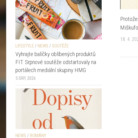
Protože
Miškuf
18. 4. 20
LIFESTYLE
/
NEWS
/
SOUTĚŽE
Vyhrajte balíčky oblíbených produktů
FIT. Srpnové soutěže odstartovaly na
portálech mediální skupiny HMG
5 SRP, 2026
NEWS
/
ROMÁNY