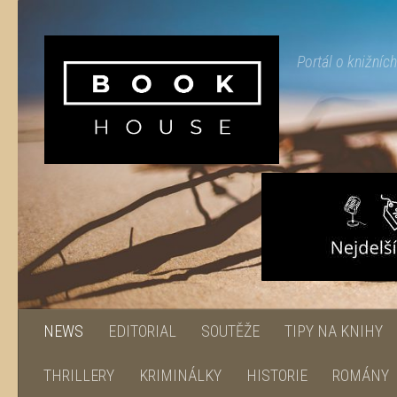
Skip to content
Portál o knižníc
NEWS
EDITORIAL
SOUTĚŽE
TIPY NA KNIHY
THRILLERY
KRIMINÁLKY
HISTORIE
ROMÁNY