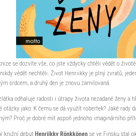
knize se dozvíte vše, co jste vždycky chtěli vědět o životě 
 nikdy vědět nechtěli. Život Henriikky je plný zvratů, jed
ým srdcem, a druhý den je znovu zamilovaná.
látka odhaluje radosti i útrapy života nezadané ženy a h
 otázky jako: K čemu se dá využít robertek? Jaké rady d
ným? Proč je dobré mít aspoň jednoho imaginárního přít
ý knižní debut
Henriikky Rönkkönen
se ve Finsku stal o