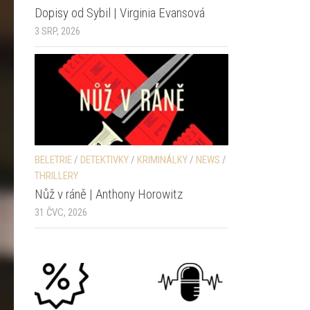
Dopisy od Sybil | Virginia Evansová
3 SRP, 2026
BELETRIE
/
DETEKTIVKY
/
KRIMINÁLKY
/
NEWS
/
THRILLERY
Nůž v ráně | Anthony Horowitz
31 ČVC, 2026