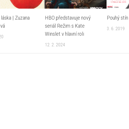
 láska | Zuzana
HBO představuje nový
Pouhý stín 
ová
seriál Režim s Kate
3. 6. 2019
Winslet v hlavní roli
20
12. 2. 2024