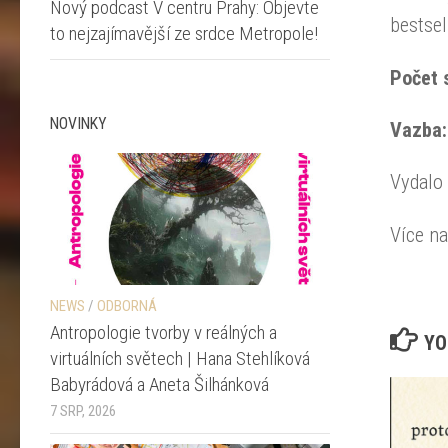
Nový podcast V centru Prahy: Objevte
bestsel
to nejzajímavější ze srdce Metropole!
Počet 
NOVINKY
Vazba
Vydalo
Více n
NEWS
/
ODBORNÁ
Antropologie tvorby v reálných a
YO
virtuálních světech | Hana Stehlíková
Babyrádová a Aneta Šilhánková
7 SRP, 2026