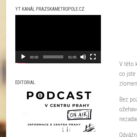
YT KANÁL PRAZSKAMETROPOLE.CZ
Video
přehrávač
00:00
01:05
V této 
co jste
EDITORIAL
zlomen
Bez poz
ožehavé
nezada
Odvážn