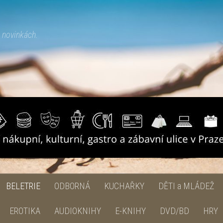
h novinkách.
BELETRIE
ODBORNÁ
KUCHAŘKY
DĚTI a MLÁDEŽ
EROTIKA
AUDIOKNIHY
E-KNIHY
DVD/BD
HRY