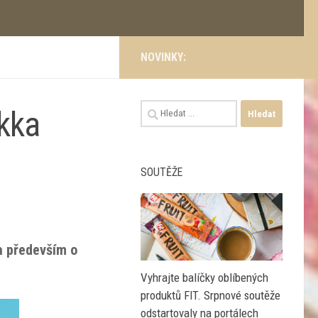
NOVINKY:
Vyhledávání
ikka
SOUTĚŽE
a především o
Vyhrajte balíčky oblíbených
produktů FIT. Srpnové soutěže
odstartovaly na portálech