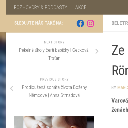
ROZHOVORY & PODCASTY
AKCE
BELETR
SLEDUJTE NÁS TAKÉ NA:
NEXT STORY
Ze 
Pekelné úkoly čertí babičky | Gecková,
Trsťan
Rö
PREVIOUS STORY
Prodloužená sonáta života Boženy
BY
MARC
Němcové | Anna Strnadová
Varová
ženách