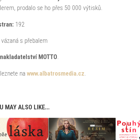
lerem, prodalo se ho přes 50 000 výtisků.
stran:
192
:
vázaná s přebalem
nakladatelství MOTTO
.
aleznete na
www.albatrosmedia.cz
.
U MAY ALSO LIKE...