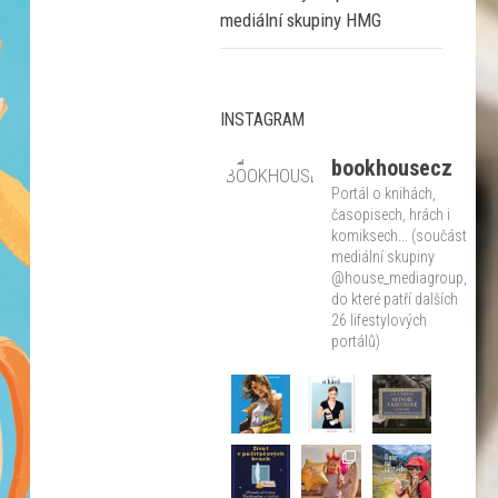
mediální skupiny HMG
INSTAGRAM
bookhousecz
Portál o knihách,
časopisech, hrách i
komiksech... (součást
mediální skupiny
@house_mediagroup,
do které patří dalších
26 lifestylových
portálů)