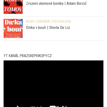
NEWS
/
ODBORNÁ
/
PSYCHOLOGIE
Dívka v bouři | Sheila De Liz
YT KANÁL PRAZSKEPRIKOPY.CZ
Video
přehrávač
00:00
01:01