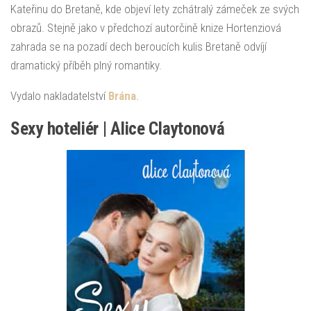
Kateřinu do Bretaně, kde objeví lety zchátralý zámeček ze svých
obrazů. Stejně jako v předchozí autorčině knize Hortenziová
zahrada se na pozadí dech beroucích kulis Bretaně odvíjí
dramatický příběh plný romantiky.
Vydalo nakladatelství
Brána
.
Sexy hoteliér | Alice Claytonová