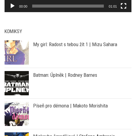
KOMIKSY
My girl: Radost s tebou žít 1 | Mizu Sahara
Batman: Úplněk | Rodney Barnes
Píseň pro démona | Makoto Morishita
Mickeyho čarodějové | Stefano Ambrosio