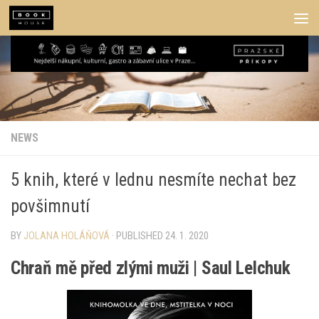
Skip to content
NEWS
5 knih, které v lednu nesmíte nechat bez
povšimnutí
BY
JOLANA HOLÁŇOVÁ
· PUBLISHED
24. 1. 2020
Chraň mě před zlými muži | Saul Lelchuk