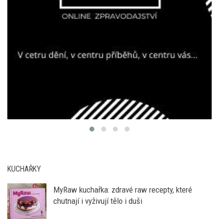
KUCHAŘKY
MyRaw kuchařka: zdravé raw recepty, které
chutnají i vyživují tělo i duši