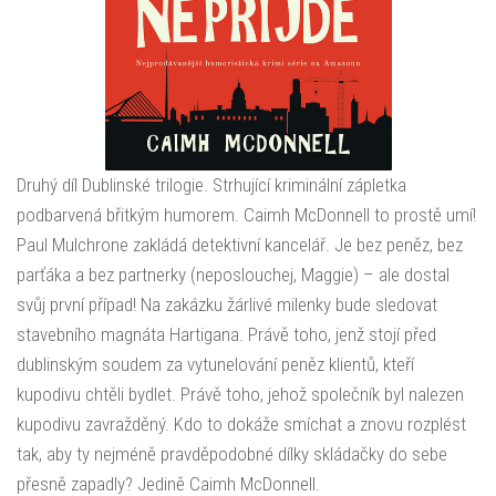
Druhý díl Dublinské trilogie. Strhující kriminální zápletka
podbarvená břitkým humorem. Caimh McDonnell to prostě umí!
Paul Mulchrone zakládá detektivní kancelář. Je bez peněz, bez
parťáka a bez partnerky (neposlouchej, Maggie) – ale dostal
svůj první případ! Na zakázku žárlivé milenky bude sledovat
stavebního magnáta Hartigana. Právě toho, jenž stojí před
dublinským soudem za vytunelování peněz klientů, kteří
kupodivu chtěli bydlet. Právě toho, jehož společník byl nalezen
kupodivu zavražděný. Kdo to dokáže smíchat a znovu rozplést
tak, aby ty nejméně pravděpodobné dílky skládačky do sebe
přesně zapadly? Jedině Caimh McDonnell.