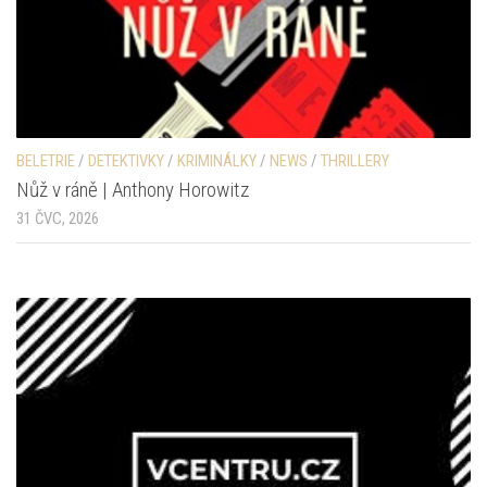
BELETRIE
/
DETEKTIVKY
/
KRIMINÁLKY
/
NEWS
/
THRILLERY
Nůž v ráně | Anthony Horowitz
31 ČVC, 2026