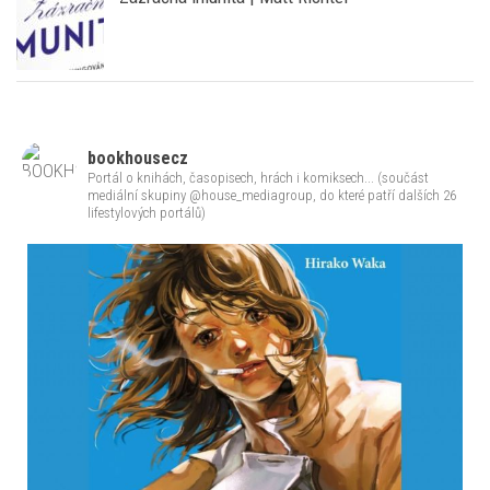
bookhousecz
Portál o knihách, časopisech, hrách i komiksech... (součást
mediální skupiny @house_mediagroup, do které patří dalších 26
lifestylových portálů)