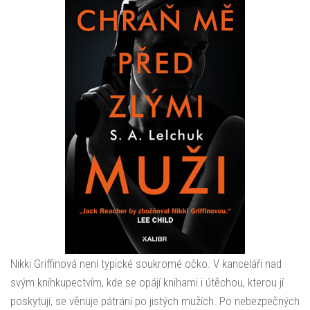
Nikki Griffinová není typické soukromé očko. V kanceláři nad
svým knihkupectvím, kde se opájí knihami i útěchou, kterou jí
poskytují, se věnuje pátrání po jistých mužích. Po nebezpečných