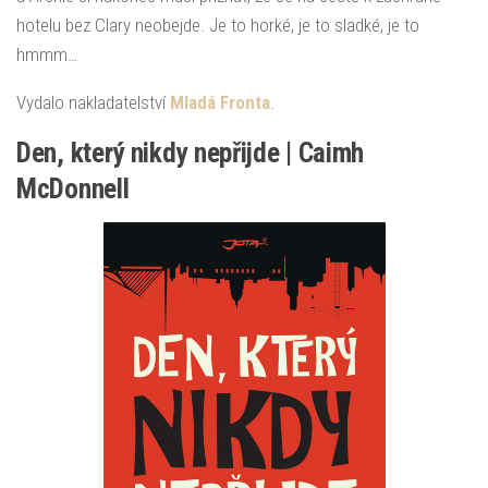
hotelu bez Clary neobejde. Je to horké, je to sladké, je to
hmmm…
Vydalo nakladatelství
Mladá Fronta
.
Den, který nikdy nepřijde | Caimh
McDonnell