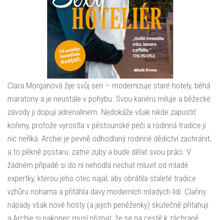
Clara Morganová žije svůj sen – modernizuje staré hotely, běhá
maratony a je neustále v pohybu. Svou kariéru miluje a běžecké
závody ji dopují adrenalinem. Nedokáže však nikde zapustit
kořeny, protože vyrostla v pěstounské péči a rodinná tradice jí
nic neříká. Archie je pevně odhodlaný rodinné dědictví zachránit,
a to pěkně postaru: zatne zuby a bude dělat svou práci. V
žádném případě si do ní nehodlá nechat mluvit od mladé
expertky, kterou jeho otec najal, aby obrátila staleté tradice
vzhůru nohama a přitáhla davy moderních mladých lidí. Clařiny
nápady však nové hosty (a jejich peněženky) skutečně přitahují
a Archie si nakonec musí přiznat, že se na cestě k záchraně