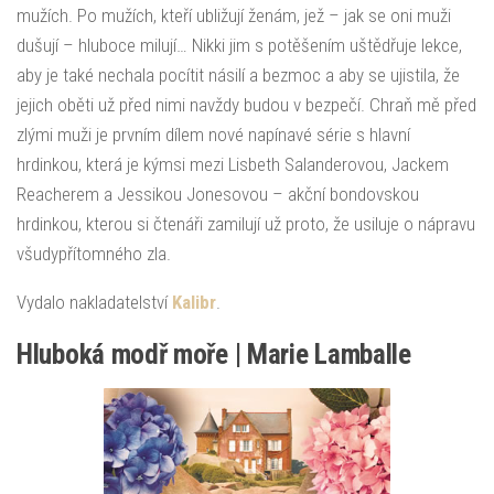
mužích. Po mužích, kteří ubližují ženám, jež – jak se oni muži
dušují – hluboce milují… Nikki jim s potěšením uštědřuje lekce,
aby je také nechala pocítit násilí a bezmoc a aby se ujistila, že
jejich oběti už před nimi navždy budou v bezpečí. Chraň mě před
zlými muži je prvním dílem nové napínavé série s hlavní
hrdinkou, která je kýmsi mezi Lisbeth Salanderovou, Jackem
Reacherem a Jessikou Jonesovou – akční bondovskou
hrdinkou, kterou si čtenáři zamilují už proto, že usiluje o nápravu
všudypřítomného zla.
Vydalo nakladatelství
Kalibr
.
Hluboká modř moře | Marie Lamballe