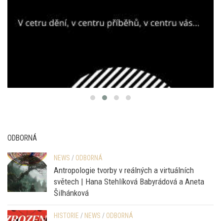
ODBORNÁ
NEWS
/
ODBORNÁ
Antropologie tvorby v reálných a virtuálních
světech | Hana Stehlíková Babyrádová a Aneta
Šilhánková
HISTORIE
/
NEWS
/
ODBORNÁ
Zrození atomové bomby | Adam Borzič