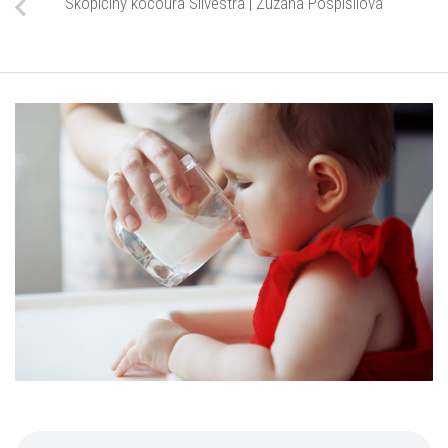
Skopičiny kocoura Silvestra | Zuzana Pospíšilová