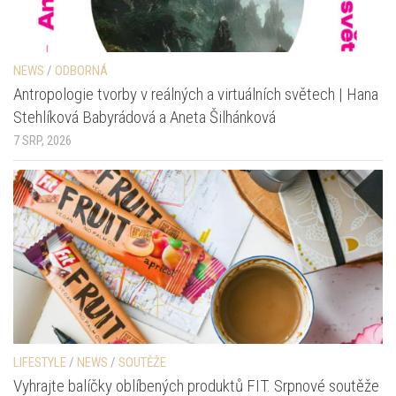
NEWS
/
ODBORNÁ
Antropologie tvorby v reálných a virtuálních světech | Hana
Stehlíková Babyrádová a Aneta Šilhánková
7 SRP, 2026
LIFESTYLE
/
NEWS
/
SOUTĚŽE
Vyhrajte balíčky oblíbených produktů FIT. Srpnové soutěže